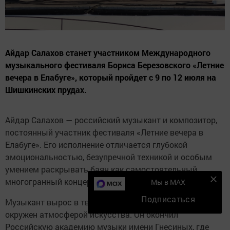
Айдар Салахов станет участником Международного
музыкального фестиваля Бориса Березовского «Летние
вечера в Елабуге», который пройдет с 9 по 12 июля на
Шишкинских прудах.
Айдар Салахов — российский музыкант и композитор,
постоянный участник фестиваля «Летние вечера в
Елабуге». Его исполнение отличается глубокой
эмоциональностью, безупречной техникой и особым
умением раскрывать баян как самостоятельный
многогранный концертный инструмент.
Мы в MAX
Подписаться
Музыкант вырос в творческой семье и с детства был
окружен атмосферой искусства. Он окончил
Российскую академию музыки имени Гнесиных, где