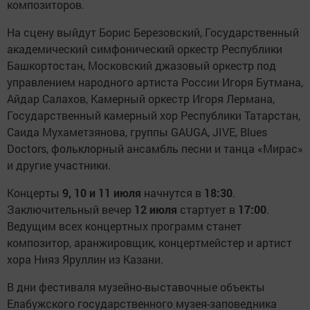
композиторов.
На сцену выйдут Борис Березовский, Государственный
академический симфонический оркестр Республики
Башкортостан, Московский джазовый оркестр под
управлением народного артиста России Игоря Бутмана,
Айдар Салахов, Камерный оркестр Игоря Лермана,
Государственный камерный хор Республики Татарстан,
Саида Мухаметзянова, группы GAUGA, JIVE, Blues
Doctors, фольклорный ансамбль песни и танца «Мирас»
и другие участники.
Концерты
9, 10 и 11 июля
начнутся в
18:30
.
Заключительный вечер
12 июля
стартует в
17:00
.
Ведущим всех концертных программ станет
композитор, аранжировщик, концертмейстер и артист
хора Нияз Яруллин из Казани.
В дни фестиваля музейно-выставочные объекты
Елабужского государственного музея-заповедника