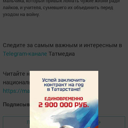
мальчика, который привык ломать чужие жизни ради
лайков, и учителя, сумевшего их объединить перед
уходом на войну.
Следите за самым важным и интересным в
Telegram-канале
Татмедиа
Читайте новости Татарстана в
национальном мессенджере MАХ:
https://max.ru/tatmedia
Подписывайтесь на наш
Дзен-канал
Перейти на страницу новости