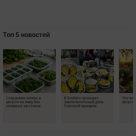
Топ 5 новостей
Сохраняем зелень в
В Елабуге проходит
Что нел
августе на зиму без
заключительный день
августа
сложных заготовок
Спасской ярмарки