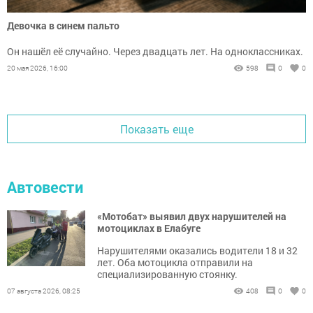
Девочка в синем пальто
Он нашёл её случайно. Через двадцать лет. На одноклассниках.
20 мая 2026, 16:00
598
0
0
Показать еще
Автовести
«Мотобат» выявил двух нарушителей на
мотоциклах в Елабуге
Нарушителями оказались водители 18 и 32
лет. Оба мотоцикла отправили на
специализированную стоянку.
07 августа 2026, 08:25
408
0
0