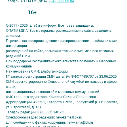
Телефон АО «ТАТМЕДИА»:
(843) 222 09 84
16+
© 2011 - 2026. Елабуга-информ. Все права защищены.
© ТАТМЕДИА. Все материалы, размещенные на сайте, защищены
законом.
Перепечатка, воспроизведение и распространение в любом объеме
информации,
размещенной на сайте, возможна только с письменного согласия
редакций СМИ.
При поддержке Республиканского агентства по печати и массовым
коммуникациям.
Наименование СМИ: Елабуга-информ
№ записи о регистрации СМИ, дата: Эл №ФС77-89707 от 23.06.2025
СМИ зарегистрированно Федеральной службой по надзору в сфере
связи,
информационных технологий и массовых коммуникаций
ФИО главного редактора: Качаева Сабина Равильевна
Адрес редакции: 423602, Татарстан Респ., Елабужский р-н, г. Елабуга,
ул. Строителей, д. 16А
Телефон редакции: 8 (85557) 3-81-11
Электронный адрес редакции: new-kama@bk.ru
Для сообщений о фактах коррупции: new-kama@bk.ru