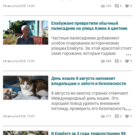
испытал страх за сына и гордость за
08 августа 2026, 14:00
252
0
0
его поступок.
Елабужане превратили обычный
палисадник на улице Азина в цветник
Частные палисадники добавляют
особое очарование историческим
улицам Елабуги. За этой красотой стоят
...
сами горожане, которые годами
ухаживают за пространством возле
08 августа 2026, 12:00
986
0
5
своих домов.
День кошек 8 августа напомнит
владельцам о заботе и безопасности
8 августа во многих странах отмечают
Международный день кошек. Это
хороший повод уделить внимание
...
питомцу, проверить его безопасность
дома и узнать несколько любопытных
08 августа 2026, 10:00
372
0
0
фактов о кошках.
В Елабуге за 3 года трудоустроено 99