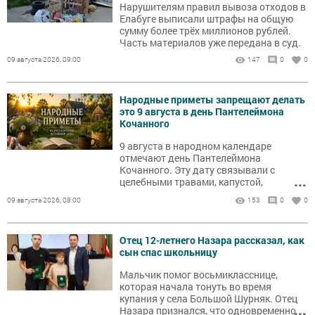
Нарушителям правил вывоза отходов в
Елабуге выписали штрафы на общую
сумму более трёх миллионов рублей.
Часть материалов уже передана в суд.
09 августа 2026, 09:00
147
0
0
Народные приметы запрещают делать
это 9 августа в день Пантелеймона
Кочанного
9 августа в народном календаре
отмечают день Пантелеймона
Кочанного. Эту дату связывали с
...
целебными травами, капустой,
заготовками и осторожностью в
09 августа 2026, 08:00
153
0
0
хозяйственных делах.
Отец 12-летнего Назара рассказал, как
сын спас школьницу
Мальчик помог восьмикласснице,
которая начала тонуть во время
купания у села Большой Шурняк. Отец
...
Назара признался, что одновременно