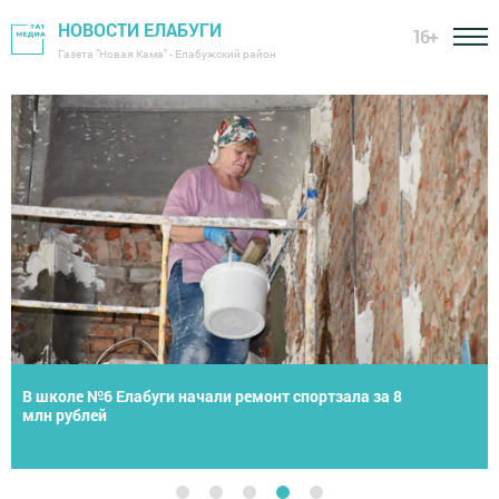
НОВОСТИ ЕЛАБУГИ
16+
Газета "Новая Кама" - Елабужский район
Летнее первенство Елабуги по теннису собрало юных
спортсменов со всей России