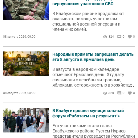
вернувшихся участников СВО
В Елабужском районе продолжают
оказывать помощь участникам
специальной военной операции и
членам их семей.
08 августа 2026, 09:00
324
0
0
Народные приметы запрещают делать
это 8 августа в Ермолаев день
8 августа в народном календаре
отмечают Ермолаев день. Эту дату
связывали с целебными травами,
...
яблоками, осторожностью в хозяйстве
и приметами на погоду.
08 августа 2026, 08:00
328
0
0
В Елабуге прошел муниципальный
форум «Работаем на результат!»
Его участниками стали глава
Елабужского района Рустем Нуриев,
представители руководства Республики