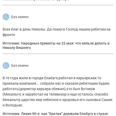
Без имени
Всех благ в день Николы. Да помоги Господ нашим ребятам на
фронте
Источник: Народные приметы на 22 мая: что нельзя делать в
Николу Вешнего
Без имени
В те года жили в городе Елабуге,работал в карьере,как то
приехала компания... собрали нас и сказали ребятишки будем
работать(директор карьера сбежал),это был Вотяков
(Михалыч).я заработал на телевизор и еще осталось спасибо
Михалычу царство ему небесное и здоровья его сыновья Сашке
и Володьке.
Источник: Лихие 90-е: как "братки" держали Елабугу в страхе