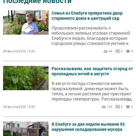
Последние новости
Семья из Елабуги превратила двор
старинного дома в цветущий сад
Продолжаем рассказывать о
небольших зеленых уголках старинной
Елабуги и людях, благодаря которым
городские улицы становятся уютнее и
ярче.
09 августа 2026, 12:00
49
0
0
Рассказываем, как защитить огород от
прохладных ночей в августе
В августе погода становится менее
предсказуемой: днем еще может быть
тепло, а ночью растения уже чувствуют
...
перепады температуры. Рассказываем,
какие посадки стоит проверить в
09 августа 2026, 10:00
133
0
0
первую очередь и как помочь огороду
без лишней суеты.
В Елабуге за две недели выявили 92
нарушения складирования мусора