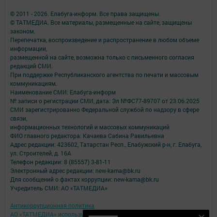
© 2011 - 2026. Елабуга-информ. Все права защищены.
© ТАТМЕДИА. Все материалы, размещенные на сайте, защищены
законом.
Перепечатка, воспроизведение и распространение в любом объеме
информации,
размещенной на сайте, возможна только с письменного согласия
редакций СМИ.
При поддержке Республиканского агентства по печати и массовым
коммуникациям.
Наименование СМИ: Елабуга-информ
№ записи о регистрации СМИ, дата: Эл №ФС77-89707 от 23.06.2025
СМИ зарегистрированно Федеральной службой по надзору в сфере
связи,
информационных технологий и массовых коммуникаций
ФИО главного редактора: Качаева Сабина Равильевна
Адрес редакции: 423602, Татарстан Респ., Елабужский р-н, г. Елабуга,
ул. Строителей, д. 16А
Телефон редакции: 8 (85557) 3-81-11
Электронный адрес редакции: new-kama@bk.ru
Для сообщений о фактах коррупции: new-kama@bk.ru
Учредитель СМИ: АО «ТАТМЕДИА»
Антикоррупционная политика
АО «ТАТМЕДИА» использует «cookie»
для персонализации сервисов и