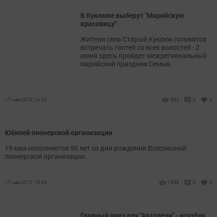
В Куклюке выберут "Марийскую
красавицу"
Жители села Старый Куклюк готовятся
встречать гостей со всех волостей - 2
июня здесь пройдет межрегиональный
марийский праздник Семык.
17 мая 2012, 14:02
892
0
0
Юбилей пионерской организации
19 мая исполняется 90 лет со дня рождения Всесоюзной
пионерской организации.
17 мая 2012, 13:36
1358
0
0
Главный приз для "Автоледи" - ноутбук