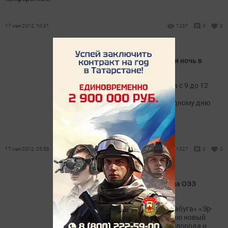
17 мая 2012, 10:31
1237
0
0
Елабужане проведут день и ночь в
музее
Завтра на площади Ленина с 9 до 12
часов состоится праздник,
посвященный Международному дню
музеев.
17 мая 2012, 05:58
1327
0
0
"Эр Ликид" - новый завод на ОЭЗ
"Алабуга"
Сегодня резидент ОЭЗ «Алабуга» «Эр-
Ликид» ввел в эксплуатацию новый
завод по производству кислорода и