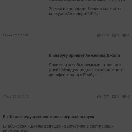
26 мая на площади Ленина состоится
конкурс «Автоледи-2012».
17 мая 2012, 13:31
1466
0
0
В Елабугу приедет Анжелина Джоли
Яркими и незабываемыми стали пять
дней I Международного молодежного
кинофестиваля в Елабуге.
17 мая 2012, 11:19
1557
0
0
В «Школе ведущих» состоялся первый выпуск
Елабужская «Школы ведущих» выпустила в свет первых
конферансье.