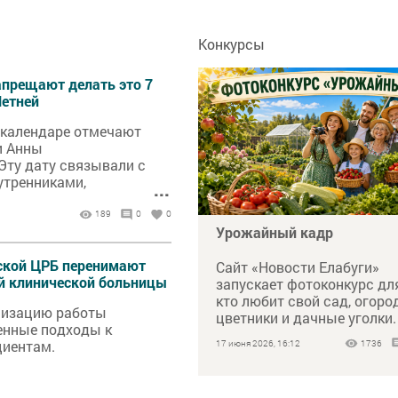
Конкурсы
прещают делать это 7
Летней
 календаре отмечают
и Анны
Эту дату связывали с
тренниками,
...
и приметами на будущую
189
0
0
Урожайный кадр
ской ЦРБ перенимают
Сайт «Новости Елабуги»
й клинической больницы
запускает фотоконкурс для
кто любит свой сад, огород
низацию работы
цветники и дачные уголки.
енные подходы к
Покажите, чем вы гордите
иентам.
17 июня 2026, 16:12
1736
этим летом, и примите уча
народном голосовании.