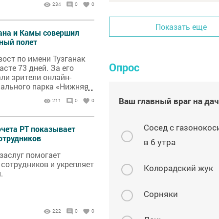
234
0
0
Показать еще
ана и Камы совершил
ный полет
ост по имени Тузганак
Опрос
асте 73 дней. За его
ли зрители онлайн-
нального парка «Нижняя
...
Ваш главный враг на да
211
0
0
Сосед с газонокос
очета РТ показывает
отрудников
в 6 утра
заслуг помогает
сотрудников и укрепляет
Колорадский жук
.
Сорняки
222
0
0