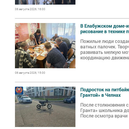
06 августа 2026, 16:00
В Елабужском доме-и
рисование в технике 
Пожилые люди созда
ватных палочек. Твор
развивать мелкую мот
координацию движен
06 августа 2026, 15:00
Подросток на питбайк
Грантой» в Челнах
После столкновения 
Гранта» школьника до
После осмотра врачи 