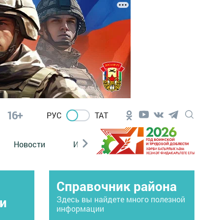
16+
РУС
ТАТ
Новости
Из зала суда
Справочник района
и
Здесь вы найдете много полезной
информации