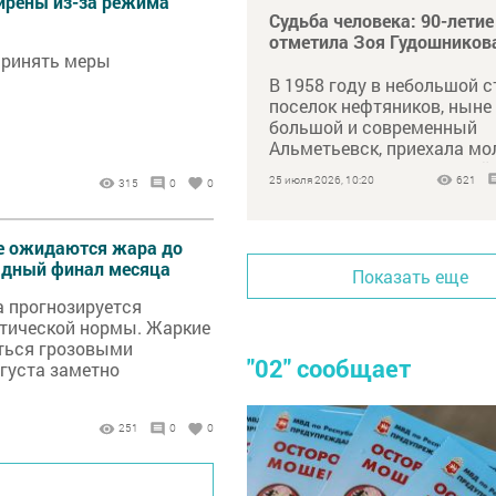
сирены из-за режима
Судьба человека: 90-летие
отметила Зоя Гудошников
принять меры
В 1958 году в небольшой 
поселок нефтяников, ныне
большой и современный
Альметьевск, приехала мо
специалист лесного хозяй
25 июля 2026, 10:20
621
315
0
0
Зоя Петровна Гудошников
те ожидаются жара до
ладный финал месяца
Показать еще
а прогнозируется
атической нормы. Жаркие
ться грозовыми
"02" сообщает
вгуста заметно
251
0
0