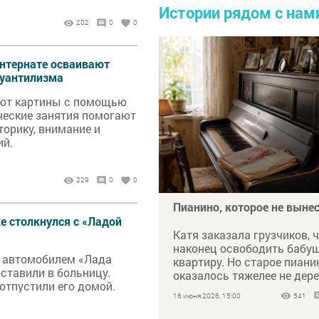
Истории рядом с нам
202
0
0
нтернате осваивают
пуантилизма
ют картины с помощью
ческие занятия помогают
орику, внимание и
ий.
229
0
0
Пианино, которое не выне
е столкнулся с «Ладой
Катя заказала грузчиков, 
наконец освободить бабу
с автомобилем «Лада
квартиру. Но старое пиани
ставили в больницу.
оказалось тяжелее не дер
отпустили его домой.
чугуном, а тем, что хранил
16 июня 2026, 15:00
541
внутри.