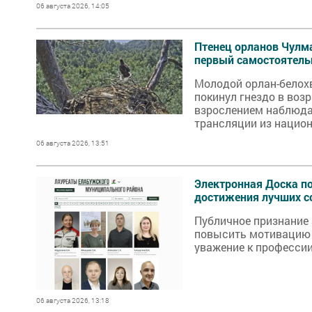
06 августа 2026, 14:05
Птенец орланов Чулм
первый самостоятель
Молодой орлан-белохв
покинул гнездо в возр
взрослением наблюда
трансляции из нацио
Кама».
06 августа 2026, 13:51
Электронная Доска п
достижения лучших с
Публичное признание 
повысить мотивацию 
уважение к профессии
06 августа 2026, 13:18