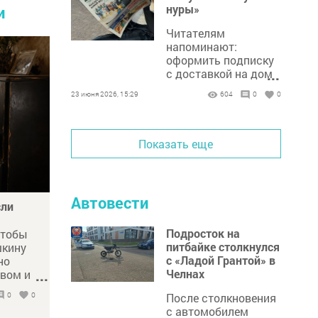
нуры»
и
Читателям
напоминают:
оформить подписку
с доставкой на дом
...
через почтовые
23 июня 2026, 15:29
604
0
0
отделения можно
только до 25 июня.
Показать еще
Автовести
сли
Подросток на
чтобы
питбайке столкнулся
шкину
с «Ладой Грантой» в
но
Челнах
евом и
...
о
0
0
После столкновения
с автомобилем