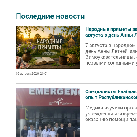
Последние новости
Народные приметы за
августа в день Анны 
7 августа в народном
день Анны Летней, ил
Зимоуказательницы. 
первыми холодными у
подготовкой к осени 
зиму.
06 августа 2026, 20:01
Специалисты Елабуж
опыт Республиканско
Медики изучили орга
учреждения и соврем
оказанию помощи пац