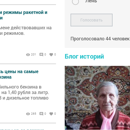
Лень
ли режимы ракетной и
ти
Голосовать
мене действовавших на
ки режимов.
Проголосовало
44
человек
Блог историй
201
0
0
сь цены на самые
нзина
ильного бензина в
на 1,40 рубля за литр.
8 и дизельное топливо
265
0
0