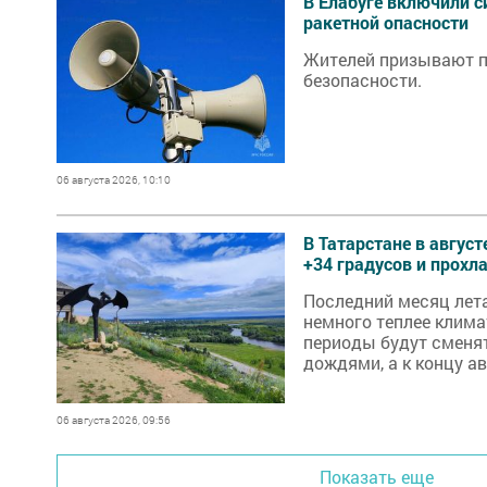
В Елабуге включили 
ракетной опасности
Жителей призывают 
безопасности.
06 августа 2026, 10:10
В Татарстане в авгус
+34 градусов и прох
Последний месяц лет
немного теплее клим
периоды будут сменя
дождями, а к концу а
похолодает.
06 августа 2026, 09:56
Показать еще