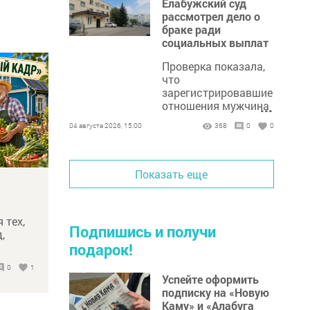
Елабужский суд
рассмотрел дело о
браке ради
социальных выплат
Проверка показала,
что
зарегистрировавшие
отношения мужчина
...
и женщина вместе не
04 августа 2026, 15:00
368
0
0
жили и общего
хозяйства не вели.
Брак был заключен
для получения мер
Показать еще
социальной
поддержки.
 тех,
Подпишись и получи
,
подарок!
сь
0
1
стие в
Успейте оформить
подписку на «Новую
Каму» и «Алабуга