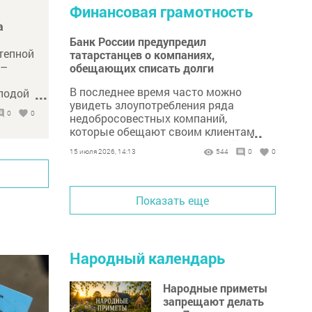
Финансовая грамотность
а
Банк России предупредил
степной
татарстанцев о компаниях,
 –
обещающих списать долги
В последнее время часто можно
лодой
...
увидеть злоупотребления ряда
ства
0
0
недобросовестных компаний,
а.
которые обещают своим клиентам
...
списать долги без последствий.
15 июля 2026, 14:13
544
0
0
Показать еще
Народный календарь
Народные приметы
запрещают делать