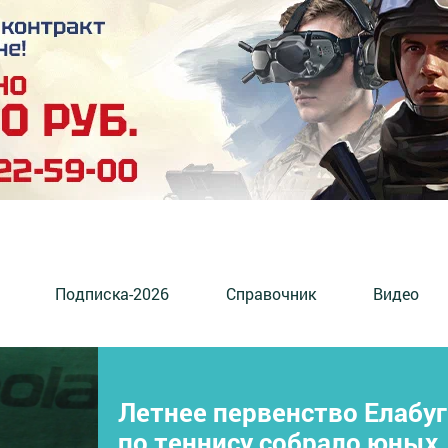
Подписка-2026
Справочник
Видео
Летнее первенство Елабуг
по теннису собрало юных