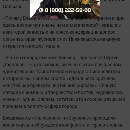
Пальман.
- Почему Елабуга? Не боитесь ли вы, что «Краски мира»
здесь воспримут иначе, чем в мегаполисе? - задала с
некоторой завистью на пресс-конференции вопрос
организаторам журналист из Нижнекамска накануне
открытия кинофестиваля.
- Честно говоря, немного боимся, - признался Сергей
Дворянов. - Но, возможно, именно в этом прекрасном,
удивительном, таинственном городе с тысячелетней
историей мы найдем своего «идеального зрителя» -
«чистейшей прелести чистейший образец». Елабуга
связана с жизнью и творчеством поэтов, художников,
ученых - одним словом, эстетов, этой особой алхимией
пронизана вся атмосфера города.
Ежедневно в «Иллюзионе» и «Бруклине» проходили
кинопоказы и обсуждения конфликта и героев фильма,