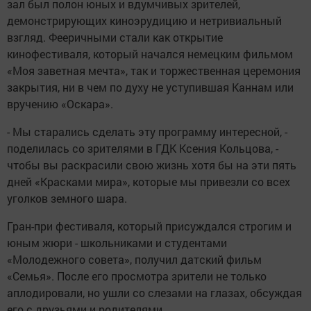
зал был полон юных и вдумчивых зрителей,
демонстрирующих киноэрудицию и нетривиальный
взгляд. Фееричными стали как открытие
кинофестиваля, который начался немецким фильмом
«Моя заветная мечта», так и торжественная церемония
закрытия, ни в чем по духу не уступившая Каннам или
вручению «Оскара».
- Мы старались сделать эту программу интересной, -
поделилась со зрителями в ГДК Ксения Кольцова, -
чтобы вы раскрасили свою жизнь хотя бы на эти пять
дней «Красками мира», которые мы привезли со всех
уголков земного шара.
Гран-при фестиваля, который присуждался строгим и
юным жюри - школьниками и студентами
«Молодежного совета», получил датский фильм
«Семья». После его просмотра зрители не только
аплодировали, но ушли со слезами на глазах, обсуждая
его с друзьями и родителями.