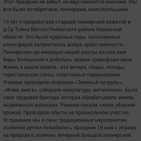
Этот праздник не забыт, он еще помнится многими. Мы
все были октябрятами, пионерами, комсомольцами.
10 лет я проработала старшей пионерской вожатой в
д.Ср.Тойма Вятско-Полянского района Кировской
области. Это были чудесные годы, наполненные
атмосферой патриотизма, добра, нравственности.
Пионерская организация нашей школы носила имя
Веры Волошиной и добилась звания правофланговой.
Жизнь в школе кипела - это вечера, сборы, походы,
туристические слеты, спортивные соревнования.
Ученики проводили операции «Зеленый патруль»,
«Живи, книга», собирали макулатуру, металлолом. Была
своя трудовая бригада, которая обрабатывала землю,
выделенную колхозом. Ученики пахали, сеяли, убирали
урожай. Проводили опыты на пришкольном участке.
Устраивали мы и свои традиционные мероприятия,
особенно детям полюбились праздник 19 мая с играми
на природе и, конечно, вечерний большой пионерский