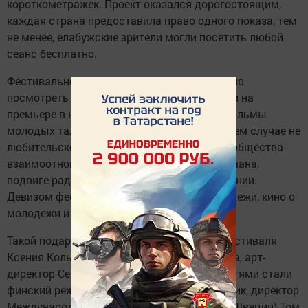
короткометражек. Проект оказался дорогостоящим,
каждая страна предоставила право одного показа, тем
не менее, елабужские зрители могли посетить любой
сеанс бесплатно.
Фестивальное кино - совсем не то, что можно
посмотреть каждый день по телевизору или на
премьере в кинотеатре с попкорном. Это фильмы
молодых талантливых режиссеров (ни в коем случае не
любительское) о проблемах современного общества -
взаимоотношении отцов и детей, о цене обмана,
подвиге ради любви, милосердии, преодолении.
Девизом фестиваля стало «Кино для молодежи, кино о
молодежи и кино от молодежи».
Такой подарок городу сделали директор фестиваля
Ксения Кольцова, продюсер Елена Курилова, арт-
директор Сергей Дворянов. Почетными гостями стали
финский режиссер Ян Форстрем и кинокритик, директор
Международного кинофестиваля в г.Умео (Швеция) Том