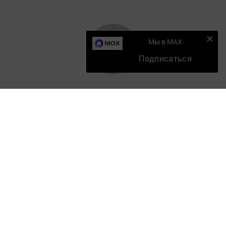
Мы в MAX
Подписаться
Главная
Мобильный репортер
Конкурсы
Школа журналистики
Видео