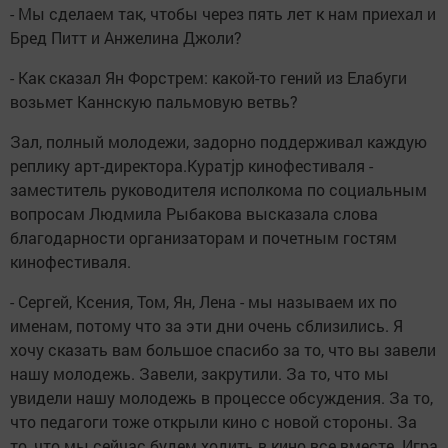
- Мы сделаем так, чтобы через пять лет к нам приехал и
Бред Питт и Анжелина Джоли?
- Как сказал Ян Форстрем: какой-то гений из Елабуги
возьмет Каннскую пальмовую ветвь?
Зал, полный молодежи, задорно поддерживал каждую
реплику арт-директора.Куратjр кинофестиваля -
заместитель руководителя исполкома по социальным
вопросам Людмила Рыбакова высказала слова
благодарности организаторам и почетным гостям
кинофестиваля.
- Сергей, Ксения, Том, Ян, Лена - мы называем их по
именам, потому что за эти дни очень сблизились. Я
хочу сказать вам большое спасибо за то, что вы завели
нашу молодежь. Завели, закрутили. За то, что мы
увидели нашу молодежь в процессе обсуждения. За то,
что педагоги тоже открыли кино с новой стороны. За
то, что мы сейчас будем ходить в кино все вместе. Игра