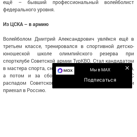
ещё – бывший профессиональный волейболист
федерального уровня.
Из ЦСКА – в армию
Волейболом Дмитрий Александрович увлёкся ещё в
третьем классе, тренировался в спортивной детско-
юношеской школе олимпийского резерва при
спортклубе Советской армии ТурКВО. Стал кандидатом
в мастера спорта, сначала играл за сборную Ташкента,
Мы в MAX
а потом и за сборную Республики Узбекистан. С
Подписаться
распадом Советского Союза вместе с родителями
приехал в Россию.
Не изменяя «красно-синим» («армейцам»), стал играть
в ЦСКА в «дубле» (сейчас это молодежная сборная), но
в 1996 году получил серьезную травму колена. Смог
восстановиться, однако играть на прежнем уровне
было тяжело, а на пятки наступали другие молодые