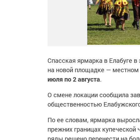
Спасская ярмарка в Елабуге в 
на новой площадке — местном
июля по 2 августа
.
О смене локации сообщила за
общественностью Елабужского
По ее словам, ярмарка выросла
прежних границах купеческой 
ряды решено перенести на бол