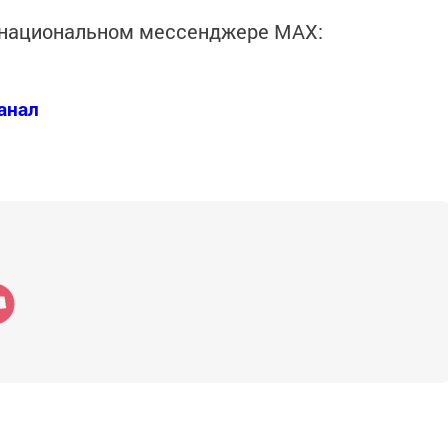
в национальном мессенджере MАХ:
анал