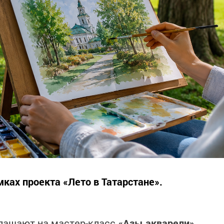
ках проекта «Лето в Татарстане».
глашают на мастер-класс
«Азы акварели»
.