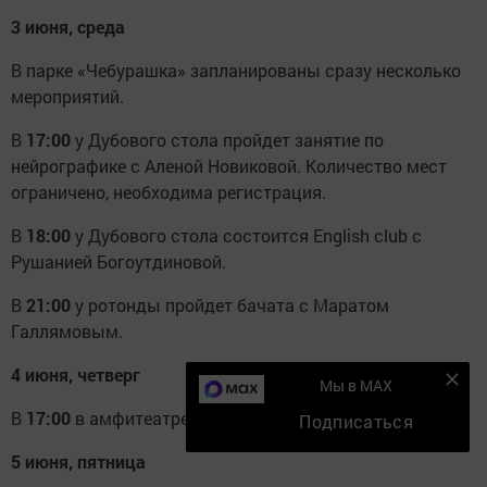
3 июня, среда
В парке «Чебурашка» запланированы сразу несколько
мероприятий.
В
17:00
у Дубового стола пройдет занятие по
нейрографике с Аленой Новиковой. Количество мест
ограничено, необходима регистрация.
В
18:00
у Дубового стола состоится English club с
Рушанией Богоутдиновой.
В
21:00
у ротонды пройдет бачата с Маратом
Галлямовым.
4 июня, четверг
Мы в MAX
В
17:00
в амфитеатре состоится кинопоказ.
Подписаться
5 июня, пятница