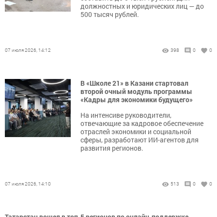
должностных и юридических лиц — до
500 тысяч рублей.
07 июля 2026, 14:12
398
0
0
В «Школе 21» в Казани стартовал
второй очный модуль программы
«Кадры для экономики будущего»
На интенсиве руководители,
отвечающие за кадровое обеспечение
отраслей экономики и социальной
сферы, разработают ИИ-агентов для
развития регионов.
07 июля 2026, 14:10
513
0
0
Татарстан вошел в топ-5 регионов по онлайн-поддержке