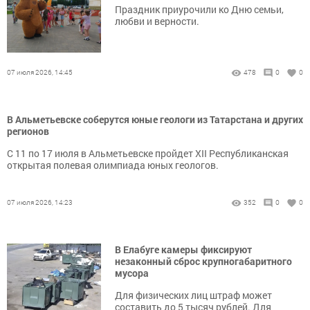
Праздник приурочили ко Дню семьи,
любви и верности.
07 июля 2026, 14:45
478
0
0
В Альметьевске соберутся юные геологи из Татарстана и других
регионов
С 11 по 17 июля в Альметьевске пройдет XII Республиканская
открытая полевая олимпиада юных геологов.
07 июля 2026, 14:23
352
0
0
В Елабуге камеры фиксируют
незаконный сброс крупногабаритного
мусора
Для физических лиц штраф может
составить до 5 тысяч рублей. Для