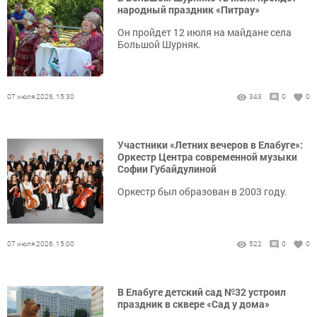
народный праздник «Питрау»
Он пройдет 12 июля на майдане села
Большой Шурняк.
07 июля 2026, 15:30
343
0
0
Участники «Летних вечеров в Елабуге»:
Оркестр Центра современной музыки
Софии Губайдулиной
Оркестр был образован в 2003 году.
07 июля 2026, 15:00
522
0
0
В Елабуге детский сад №32 устроил
праздник в сквере «Сад у дома»