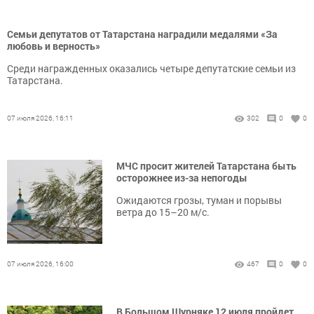
Семьи депутатов от Татарстана наградили медалями «За
любовь и верность»
Среди награжденных оказались четыре депутатские семьи из
Татарстана.
07 июля 2026, 16:11
302
0
0
МЧС просит жителей Татарстана быть
осторожнее из-за непогоды
Ожидаются грозы, туман и порывы
ветра до 15–20 м/с.
07 июля 2026, 16:00
467
0
0
В Большом Шурняке 12 июля пройдет