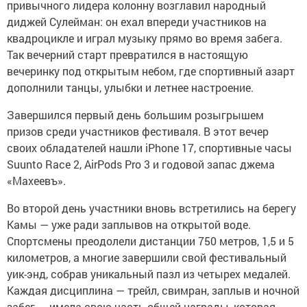
привычного лидера колонну возглавил народный
диджей Сулейман: он ехал впереди участников на
квадроцикле и играл музыку прямо во время забега.
Так вечерний старт превратился в настоящую
вечеринку под открытым небом, где спортивный азарт
дополнили танцы, улыбки и летнее настроение.
Завершился первый день большим розыгрышем
призов среди участников фестиваля. В этот вечер
своих обладателей нашли iPhone 17, спортивные часы
Suunto Race 2, AirPods Pro 3 и годовой запас джема
«Махеевъ».
Во второй день участники вновь встретились на берегу
Камы — уже ради заплывов на открытой воде.
Спортсмены преодолели дистанции 750 метров, 1,5 и 5
километров, а многие завершили свой фестивальный
уик-энд, собрав уникальный пазл из четырех медалей.
Каждая дисциплина — трейл, свимран, заплыв и ночной
забег — имела свою часть общей награды, которая