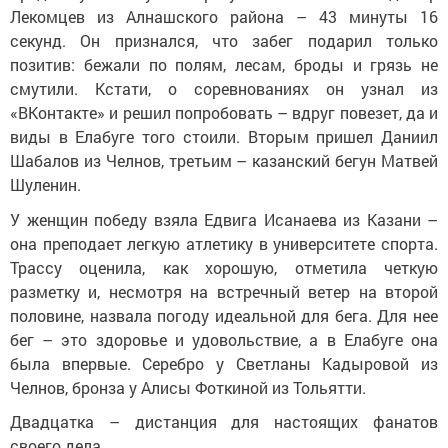
Лекомцев из Алнашского района – 43 минуты 16
секунд. Он признался, что забег подарил только
позитив: бежали по полям, лесам, броды и грязь не
смутили. Кстати, о соревнованиях он узнал из
«ВКонтакте» и решил попробовать – вдруг повезет, да и
виды в Елабуге того стоили. Вторым пришел Даниил
Шабалов из Челнов, третьим – казанский бегун Матвей
Шуленин.
У женщин победу взяла Едвига Исанаева из Казани –
она преподает легкую атлетику в университете спорта.
Трассу оценила, как хорошую, отметила четкую
разметку и, несмотря на встречный ветер на второй
половине, назвала погоду идеальной для бега. Для нее
бег – это здоровье и удовольствие, а в Елабуге она
была впервые. Серебро у Светланы Кадыровой из
Челнов, бронза у Алисы Фоткиной из Тольятти.
Двадцатка – дистанция для настоящих фанатов
своего дела.