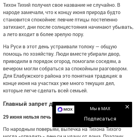
Тихон Тихий получил свое название не случайно. В
народе замечали, что к концу июня природа будто
становится спокойнее: певчие птицы постепенно
затихают, дни после солнцестояния начинают убывать,
а лето входит в более зрелую пору.
На Руси в этот день устраивали толоку — общую
помощь по хозяйству. Люди вместе убирали двор,
приводили в порядок огород, помогали соседям, а
вечером могли собраться за спокойным разговором.
Для Елабужского района это понятная традиция: в
конце июня на участках уже много текущих дел,
которые легче сделать всей семьей.
Главный запрет дня
Мы в MAX
29 июня нельзя печь хлеб, пироги и месить тесто.
Подписаться
По народным поверьям, выпечка на Тихона Тихого
могла «отвадить» деньги и удачу от дома. Поэтому