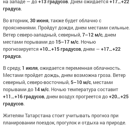
на западе — до
+13 градусов
. Днем ожидается
+17…+22
градуса
.
Во вторник,
30 июня
, также будет облачно с
прояснениями. Пройдут дожди, днем местами сильные.
Ветер северо-западный, северный,
7–12 м/с
, днем
местами порывами до
15–17 м/с
. Ночью
прогнозируется
+10…+15 градусов
, днем —
+17…+22
градуса
.
В среду,
1 июля
, ожидается переменная облачность.
Местами пройдет дождь, днем возможна гроза. Ветер
северный, северо-восточный,
5–10 м/с
, местами
порывами до
14 м/с
. Ночью температура составит
+11…+16 градусов
, днем воздух прогреется до
+20…+25
градусов
.
Жителям Татарстана стоит учитывать прогноз при
планировании поездок, прогулок и отдыха на природе.