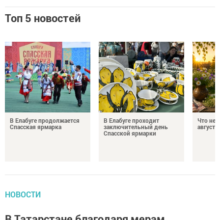
Топ 5 новостей
В Елабуге продолжается
В Елабуге проходит
Что нел
Спасская ярмарка
заключительный день
августа
Спасской ярмарки
НОВОСТИ
В Татарстане благодаря мерам