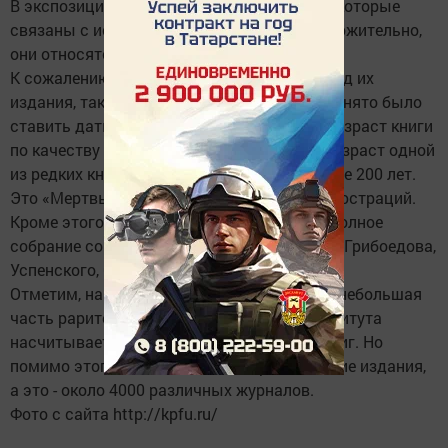
В экспозиции представлены редкие книги, которые
связаны с историей словесности. Предположительно,
они относятся к ХVIII-ХIХ вв.
К сожалению, нельзя определить точный год их
издания, так как в ХVIII веке на книги не принято было
ставить даты. Специалисты определяют возраст книги
по качеству бумаги и шрифту. Например, возраст одной
из редких книг, представленных здесь, более 200 лет.
Это «Мертвые души» Гоголя. В ней 350 иллюстраций.
Кроме этого, на выставке можно увидеть полное
собрание сочинений Тургенева, Державина, Грибоедова,
Успенского, Салтыкова-Щедрина.
Отметим, на выставке представлена лишь небольшая
часть раритетов, а всего в библиотеке института
насчитывается около 1000 таких редких книг. Но
помимо этого, имеются ещё и периодические издания,
а это - около 4000 различных журналов.
Фото с сайта http://kpfu.ru/