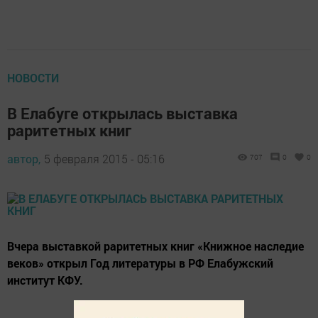
НОВОСТИ
В Елабуге открылась выставка
раритетных книг
автор,
5 февраля 2015 - 05:16
707
0
0
Вчера выставкой раритетных книг «Книжное наследие
веков» открыл Год литературы в РФ Елабужский
институт КФУ.