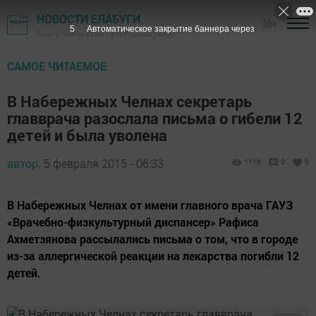
НОВОСТИ ЕЛАБУГИ
16+
4
Автоматическое закрытие баннера через
Газета "Новая Кама" - Елабужский район
САМОЕ ЧИТАЕМОЕ
В Набережных Челнах секретарь
главврача разослала письма о гибели 12
детей и была уволена
автор,
5 февраля 2015 - 06:33
1116
0
0
В Набережных Челнах от имени главного врача ГАУЗ
«Врачебно-физкультурный диспансер» Рафиса
Ахметзянова рассылались письма о том, что в городе
из-за аллергической реакции на лекарства погибли 12
детей.