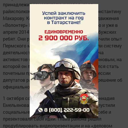
принадлежит заместителю руководителя
райисполкома по социальным вопросам Константину
Макарову. Координатор добровольческого движения
«Волонтер» Роберт Халиков поддержал идею и уже в
апреле 2014 года собрал инициативных елабужских
ребят. Они разработали положение МОС, изучили опыт
Пермского молодежного совета, разработали систему
деятельности МОС. В мае состоялась встреча
активистов с главой ЕМР Геннадием Емельяновым, на
которой он поддержал молодежь и согласился стать
почетным председателем МОС. В июле на сессии
депутатов районного Совета было принято решение об
официальном создании МОС.
1 октября состоялась очередная встреча Геннадия
Емельянова с активистами, которые уже запустили
социальные проекты. Ребята рассказали о себе и
презентовали свои идеи. Глава района решил
продублировать видеопрезентации и на «деловом