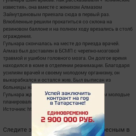
известия», она вместе с женихом Алмазом
Зайнутдиновым приехала сюда в первый раз.
Влюбленные решили прокатиться со склона на
резиновом баллоне и на полном ходу врезались в столб
ограждения.
Гульнара скончалась на месте до приезда врачей.
Алмаз был доставлен в БСМП с черепно-мозговой
травмой и ушибом головного мозга. Он долгое время
находился в коме в отделении реанимации. Благодаря
усилиям врачей и своему молодому организму, он
выкарабкался и остался жив. Был выписан из
больницы на инвалидной коляске.
Гульнара ждала любимого из армии, и летом молодые
планировали пожениться.
Источник: http://www.chelny-izvest.ru/
Следите за самым важным и интересным в