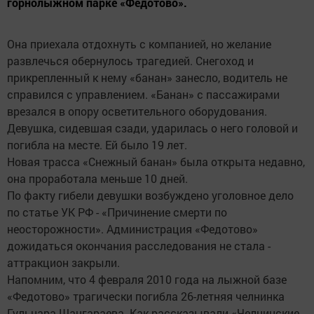
горнолыжном парке «Федотово».
Она приехала отдохнуть с компанией, но желание
развлечься обернулось трагедией. Снегоход и
прикрепленный к нему «банан» занесло, водитель не
справился с управлением. «Банан» с пассажирами
врезался в опору осветительного оборудования.
Девушка, сидевшая сзади, ударилась о него головой и
погибла на месте. Ей было 19 лет.
Новая трасса «Снежный банан» была открыта недавно,
она проработала меньше 10 дней.
По факту гибели девушки возбуждено уголовное дело
по статье УК РФ - «Причинение смерти по
неосторожности». Администрация «Федотово»
дожидаться окончания расследования не стала -
аттракцион закрыли.
Напомним, что 4 февраля 2010 года на лыжной базе
«Федотово» трагически погибла 26-летняя челнинка
Гульнара Шангараева. Как рассказывали «Челнинские