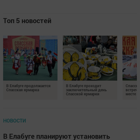
Топ 5 новостей
В Елабуге продолжается
В Елабуге проходит
Спасска
Спасская ярмарка
заключительный день
встреча
Спасской ярмарки
месте
НОВОСТИ
В Елабуге планируют установить