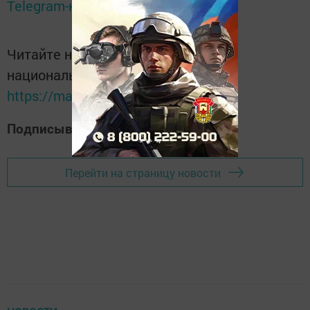
Telegram-канале
Татмедиа
Читайте новости Татарстана в
национальном мессенджере MАХ:
https://max.ru/tatmedia
Подписывайтесь на наш
Дзен-канал
Перейти на страницу новости