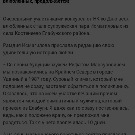
влюбленных, продолжается!
Очередными участниками конкурса от НК ко Дню всех
влюбленных стала супружеская пара Исмагиловых из
села Костенеево Елабужского района.
Рамдия Исмагилова прислала в редакцию свою
удивительную историю любви.
− Со своим будущим мужем Рифатом Мансуровичем
мы познакомились на Крайнем Севере в городе
Удачный в 1987 году. Суровый климат, который мне
подошел не сразу, заставил обратиться в поликлинику.
Оказалось, что на моем участке лечащим врачом
является молодой симпатичный мужчина, который
приехал из Елабуги. Я даже как то сразу постеснялась,
ведь, как и положено врачу, он предложил мне
раздеться. Так я у него пролечилась 10 дней.
А на день медицинского работника доктор пригласил