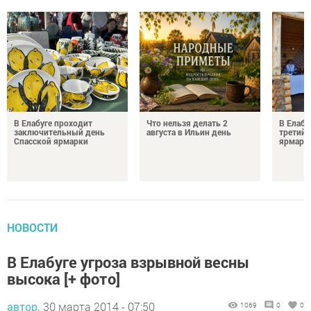
В Елабуге проходит
Что нельзя делать 2
В Елабу
заключительный день
августа в Ильин день
третий 
Спасской ярмарки
ярмарк
НОВОСТИ
В Елабуге угроза взрывной весны
высока [+ фото]
автор,
30 марта 2014 - 07:50
1069
0
0