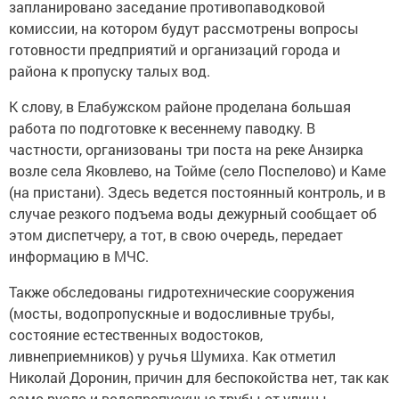
запланировано заседание противопаводковой
комиссии, на котором будут рассмотрены вопросы
готовности предприятий и организаций города и
района к пропуску талых вод.
К слову, в Елабужском районе проделана большая
работа по подготовке к весеннему паводку. В
частности, организованы три поста на реке Анзирка
возле села Яковлево, на Тойме (село Поспелово) и Каме
(на пристани). Здесь ведется постоянный контроль, и в
случае резкого подъема воды дежурный сообщает об
этом диспетчеру, а тот, в свою очередь, передает
информацию в МЧС.
Также обследованы гидротехнические сооружения
(мосты, водопропускные и водосливные трубы,
состояние естественных водостоков,
ливнеприемников) у ручья Шумиха. Как отметил
Николай Доронин, причин для беспокойства нет, так как
само русло и водопропускные трубы от улицы