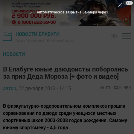
4
Автоматическое закрытие баннера через
НОВОСТИ ЕЛАБУГИ
16+
Газета "Новая Кама" - Елабужский район
НОВОСТИ
В Елабуге юные дзюдоисты поборолись
за приз Деда Мороза [+ фото и видео]
автор,
22 декабря 2013 - 14:15
873
0
0
В физкультурно-оздоровительном комплексе прошли
соревнования по дзюдо среди учащихся местных
спортивных школ 2003-2008 годов рождения. Самому
юному спортсмену - 4,5 года.