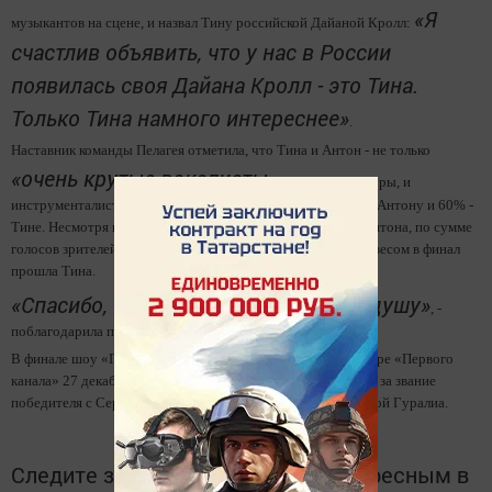
«Я
музыкантов на сцене, и назвал Тину российской Дайаной Кролл:
счастлив объявить, что у нас в России
появилась своя Дайана Кролл - это Тина.
Только Тина намного интереснее»
.
Наставник команды Пелагея отметила, что Тина и Антон - не только
«очень крутые вокалисты»
, но и композиторы, и
инструменталисты. Пелагея присудила 40% своих голосов Антону и 60% -
Тине. Несмотря на то, что больше зрителей поддержало Антона, по сумме
голосов зрителей и наставника команды с небольшим перевесом в финал
прошла Тина.
«Спасибо, что верите в меня, в мою душу»
, -
поблагодарила певица зрителей.
В финале шоу «Голос-2», который состоится в прямом эфире «Первого
канала» 27 декабря, Тине Кузнецовой предстоит сразиться за звание
победителя с Сергеем Волчковым, Наргиз Закировой и Гелой Гуралиа.
Следите за самым важным и интересным в