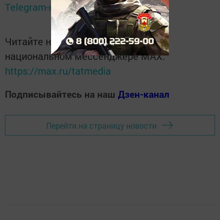
Telegram-канале
Татмедиа
Читайте новости Татарстана в
национальном мессенджере MАХ:
https://max.ru/tatmedia
Подписывайтесь на наш
Дзен-канал
Перейти на страницу новости