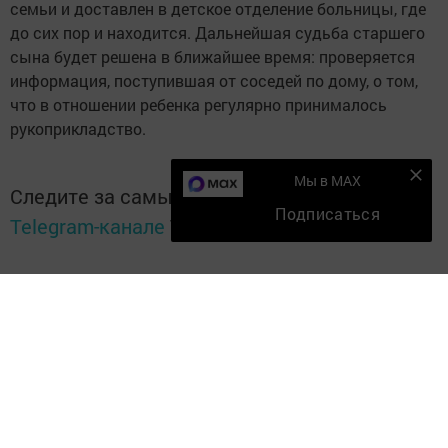
семьи и доставлен в детское отделение больницы, где
до сих пор и находится. Дальнейшая судьба старшего
сына будет решена в ближайшее время: проверяется
информация, поступившая от соседей по дому, о том,
что в отношении ребенка регулярно принималось
рукоприкладство.
Мы в MAX
Следите за самым важным и интересным в
Подписаться
Telegram-канале
Татмедиа
Читайте новости Татарстана в
национальном мессенджере MАХ:
https://max.ru/tatmedia
Подписывайтесь на наш
Дзен-канал