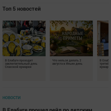
Топ 5 новостей
В Елабуге проходит
Что нельзя делать 2
В Елабу
заключительный день
августа в Ильин день
третий 
Спасской ярмарки
ярмарк
НОВОСТИ
В Елабуге прошел рейд по детским