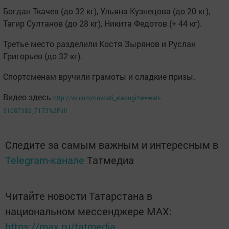
Богдан Ткачев (до 32 кг), Ульяна Кузнецова (до 20 кг),
Тагир Султанов (до 28 кг), Никита Федотов (+ 44 кг).
Третье место разделили Костя Зырянов и Руслан
Григорьев (до 32 кг).
Спортсменам вручили грамоты и сладкие призы.
Видео здесь
http://vk.com/novosti_elabugi?w=wall-
31087382_7173%2Fall
Следите за самым важным и интересным в
Telegram-канале
Татмедиа
Читайте новости Татарстана в
национальном мессенджере MАХ:
https://max.ru/tatmedia