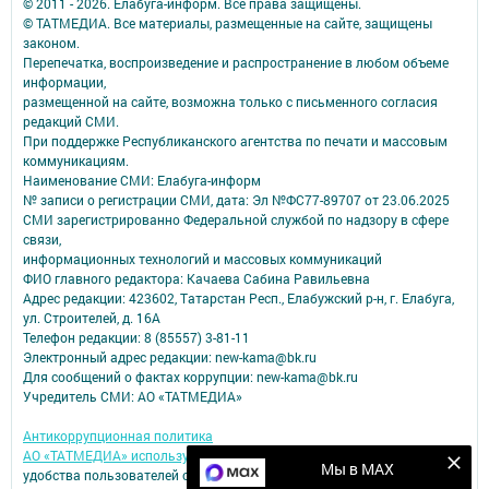
© 2011 - 2026. Елабуга-информ. Все права защищены.
© ТАТМЕДИА. Все материалы, размещенные на сайте, защищены
законом.
Перепечатка, воспроизведение и распространение в любом объеме
информации,
размещенной на сайте, возможна только с письменного согласия
редакций СМИ.
При поддержке Республиканского агентства по печати и массовым
коммуникациям.
Наименование СМИ: Елабуга-информ
№ записи о регистрации СМИ, дата: Эл №ФС77-89707 от 23.06.2025
СМИ зарегистрированно Федеральной службой по надзору в сфере
связи,
информационных технологий и массовых коммуникаций
ФИО главного редактора: Качаева Сабина Равильевна
Адрес редакции: 423602, Татарстан Респ., Елабужский р-н, г. Елабуга,
ул. Строителей, д. 16А
Телефон редакции: 8 (85557) 3-81-11
Электронный адрес редакции: new-kama@bk.ru
Для сообщений о фактах коррупции: new-kama@bk.ru
Учредитель СМИ: АО «ТАТМЕДИА»
Антикоррупционная политика
АО «ТАТМЕДИА» использует «cookie»
для персонализации сервисов и
Мы в MAX
удобства пользователей сайтом.