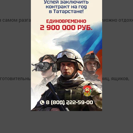
в самом разгаре. Редакция НК выяснила, где можно отдох
отовительные: ремонт инвентаря, рам, лестниц, ящиков,