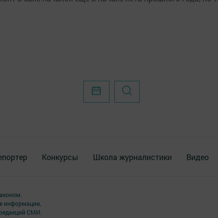
епортер
Конкурсы
Школа журналистики
Видео
аконом.
ме информации,
 редакций СМИ.