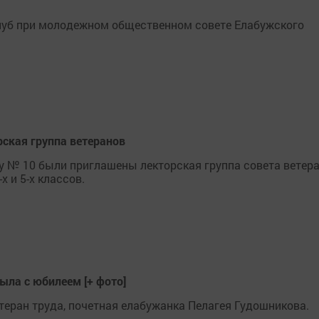
луб при молодежном общественном совете Елабужского
ская группа ветеранов
у № 10 были приглашены лекторская группа совета ветер
 и 5-х классов.
ыла с юбилеем [+ фото]
теран труда, почетная елабужанка Пелагея Гудошникова.