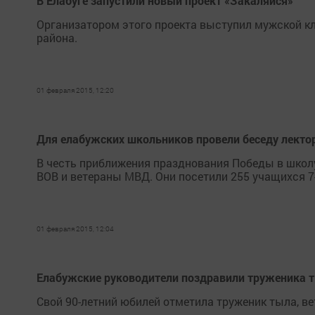
В Елабуге запустили новый проект «Закаляйся»
Организатором этого проекта выступил мужской к
района.
01 февраля 2015, 12:20
Для елабужских школьников провели беседу лектор
В честь приближения празднования Победы в школ
ВОВ и ветераны МВД. Они посетили 255 учащихся 7-х
01 февраля 2015, 12:04
Елабужские руководители поздравили труженика т
Свой 90-летний юбилей отметила труженик тыла, ве