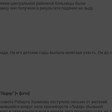
ление центральной районной больницы были
вму они получили в результате падения на льду.
да. На его детские годы выпала нелегкая участь. Он до 
Лидер" [+ фото]
совета Роберта Халикова поступило письмо от жителей
ожившейся вокруг зала единоборств «Лидер» (бывший
монт в зале начался еще в начале лета прошлого года, но т