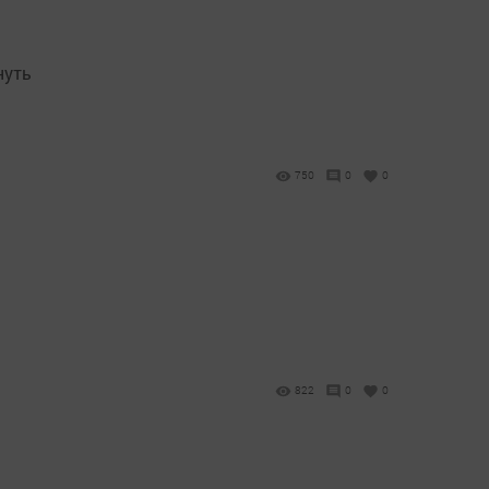
нуть
750
0
0
822
0
0