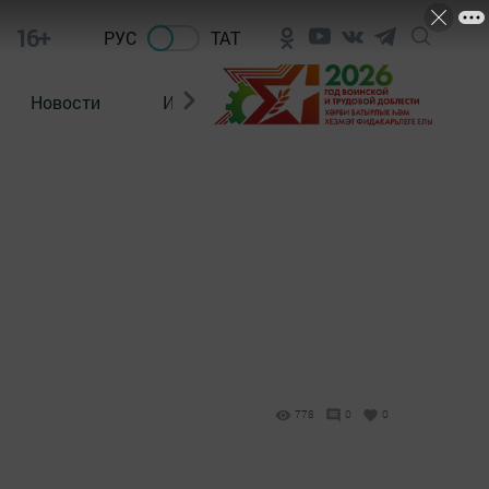
16+
РУС
ТАТ
Новости
Из зала суда
778
0
0