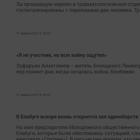
За прошедшую неделю в травматологическое отде
госпитализированы с переломами два человека. Тра
01 февраля 2015, 06:52
«Я не участник, но всю войну ощутил»
Зуфарьян Ахметзянов − житель блокадного Ленингра
пор помнит дни, когда началась война, бомбежки.
01 февраля 2015, 06:03
В Елабуге вскоре вновь откроется зал единоборств "
На имя председателя Молодежного общественного 
Елабуги, которые были обеспокоены ситуацией, сл
кинотеатр «Спутник»). В письме они указали, что ре