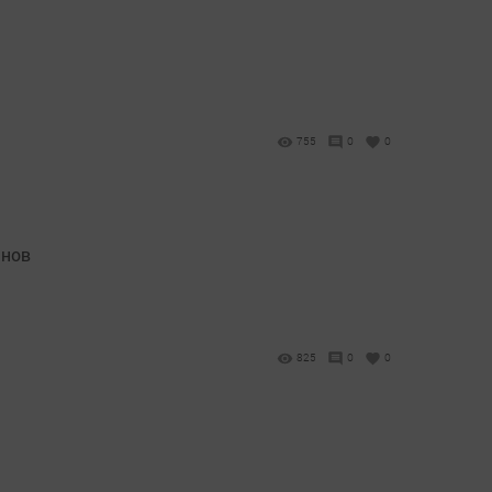
755
0
0
анов
825
0
0