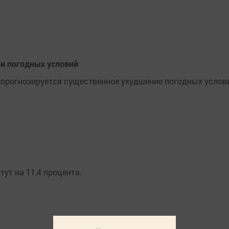
и погодных условий
я прогнозируется существенное ухудшение погодных услов
ут на 11,4 процента.