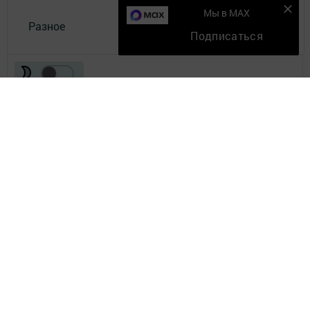
Мы в MAX
Разное
Подписаться
Телефон АО «ТАТМЕДИА»:
(843) 222 09 84
16+
© 2011 - 2026. Елабуга-информ. Все права защищены.
© ТАТМЕДИА. Все материалы, размещенные на сайте, защищены
законом.
Перепечатка, воспроизведение и распространение в любом объеме
информации,
размещенной на сайте, возможна только с письменного согласия
редакций СМИ.
При поддержке Республиканского агентства по печати и массовым
коммуникациям.
Наименование СМИ: Елабуга-информ