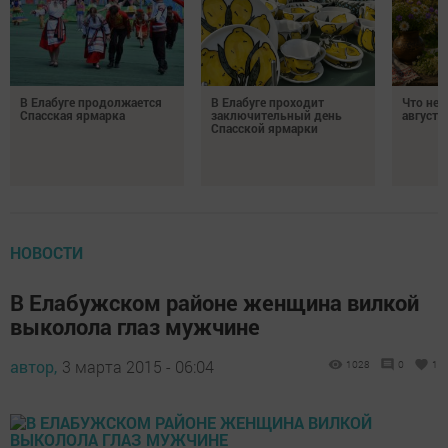
В Елабуге продолжается
В Елабуге проходит
Что нел
Спасская ярмарка
заключительный день
августа
Спасской ярмарки
НОВОСТИ
В Елабужском районе женщина вилкой
выколола глаз мужчине
автор,
3 марта 2015 - 06:04
1028
0
1