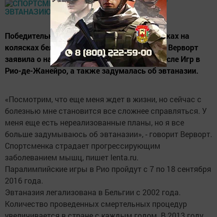
Победительница Паралимпиады-2012 в гонках на
колясках бельгийская спортсменка Марике Верворт
заявила о намерении завершить карьеру после Игр в
Рио-де-Жанейро, а также задумалась об эвтаназии.
«Посмотрим, что еще меня ждет в жизни, но сейчас с
болезнью мне становится все сложнее справляться. У
меня еще есть нереализованные планы, но я все
больше задумываюсь об эвтаназии», - говорит Верворт.
Спортсменка страдает прогрессирующим
заболеванием мышц, пишет lenta.ru.
Паралимпийские игры в Рио пройдут с 7 по 18 сентября
2016 года.
Эвтаназия легализована в Бельгии с 2002 года.
Количество проведенных смертельных процедур
увеличивается в стране с каждым годом. В 2013 году,