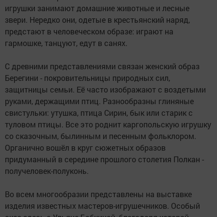
игрушки занимают домашние животные и лесные
звери. Нередко они, одетые в крестьянский наряд,
предстают в человеческом образе: играют на
гармошке, танцуют, едут в санях.
С древними представлениями связан женский образ
Берегини - покровительницы природных сил,
защитницы семьи. Её часто изображают с воздетыми
руками, держащими птиц. Разнообразны глиняные
свистульки: утушка, птица Сирин, бык или старик с
туловом птицы. Все это роднит каргопольскую игрушку
со сказочным, былинным и песенным фольклором.
Органично вошёл в круг сюжетных образов
придуманный в середине прошлого столетия Полкан -
получеловек-полуконь.
Во всем многообразии представлены на выставке
изделия известных мастеров-игрушечников. Особый