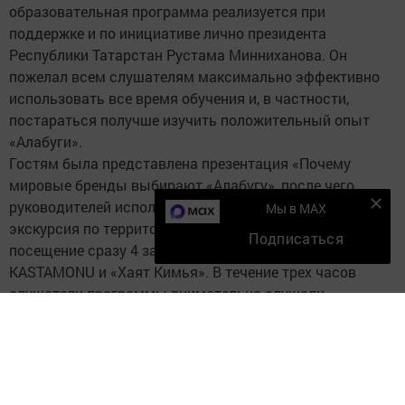
образовательная программа реализуется при
поддержке и по инициативе лично президента
Республики Татарстан Рустама Минниханова. Он
пожелал всем слушателям максимально эффективно
использовать все время обучения и, в частности,
постараться получше изучить положительный опыт
«Алабуги».
Гостям была представлена презентация «Почему
мировые бренды выбирают «Алабугу», после чего
руководителей исполкомов ждала насыщенная
Мы в MAX
экскурсия по территории ОЭЗ, включавшая в себя
Подписаться
посещение сразу 4 заводов - «Белая дача», Ford Sollers,
KASTAMONU и «Хаят Кимья». В течение трех часов
слушатели программы внимательно слушали
руководителей предприятий и задавали интересующие
их вопросы - в первую очередь о возможностях
сотрудничества резидентов «Алабуги» с малым и
средним бизнесом и сельским хозяйством районов
Татарстана.