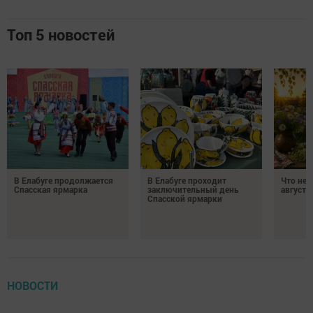
Топ 5 новостей
В Елабуге продолжается
В Елабуге проходит
Что нел
Спасская ярмарка
заключительный день
августа
Спасской ярмарки
НОВОСТИ