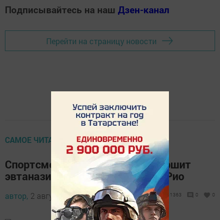
Подписывайтесь на наш
Дзен-канал
Перейти на страницу новости
САМОЕ ЧИТАЕМОЕ
Спортсменка заявила, что совершит
эвтаназию после Олимпиады в Рио
автор,
2 августа 2016 - 07:49
1363
0
0