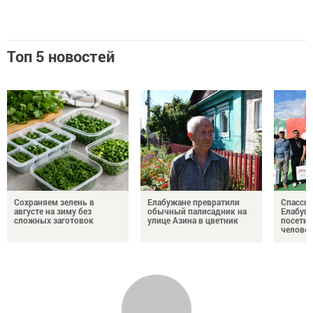
Топ 5 новостей
Сохраняем зелень в
Елабужане превратили
Спасску
августе на зиму без
обычный палисадник на
Елабуге
сложных заготовок
улице Азина в цветник
посетил
челове