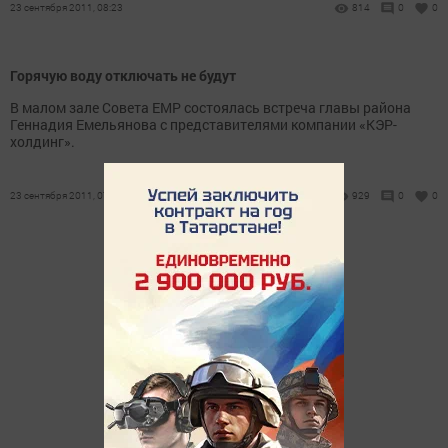
23 сентября 2011, 08:23
814
0
0
Горячую воду отключать не будут
В малом зале Совета ЕМР состоялась встреча главы района
Геннадия Емельянова с представителями компании «КЭР-
холдинг».
23 сентября 2011, 07:44
929
0
0