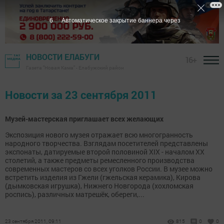
6
Автоматическое закрытие баннера через
НОВОСТИ ЕЛАБУГИ
16+
Газета "Новая Кама" - Елабужский район
Новости за 23 сентября 2011
Музей-мастерская приглашает всех желающих
Экспозиция нового музея отражает всю многогранность
народного творчества. Взглядам посетителей представлены
экспонаты, датируемые второй половиной XIX - началом XX
столетий, а также предметы ремесленного производства
современных мастеров со всех уголков России. В музее можно
встретить изделия из Гжели (гжельская керамика), Кирова
(дымковская игрушка), Нижнего Новгорода (хохломская
роспись), различных матрешёк, обереги,...
23 сентября 2011, 09:11
815
0
0