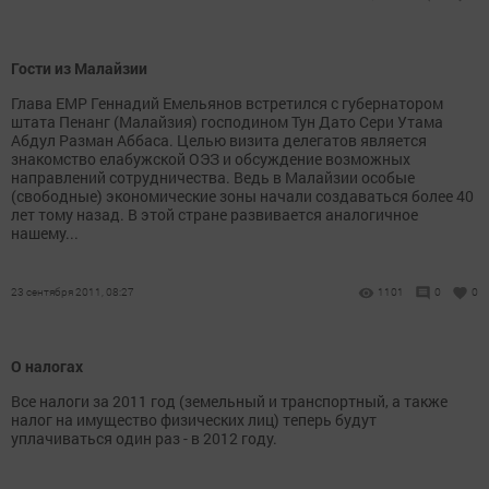
Гости из Малайзии
Глава ЕМР Геннадий Емельянов встретился с губернатором
штата Пенанг (Малайзия) господином Тун Дато Сери Утама
Абдул Разман Аббаса. Целью визита делегатов является
знакомство елабужской ОЭЗ и обсуждение возможных
направлений сотрудничества. Ведь в Малайзии особые
(свободные) экономические зоны начали создаваться более 40
лет тому назад. В этой стране развивается аналогичное
нашему...
23 сентября 2011, 08:27
1101
0
0
О налогах
Все налоги за 2011 год (земельный и транспортный, а также
налог на имущество физических лиц) теперь будут
уплачиваться один раз - в 2012 году.