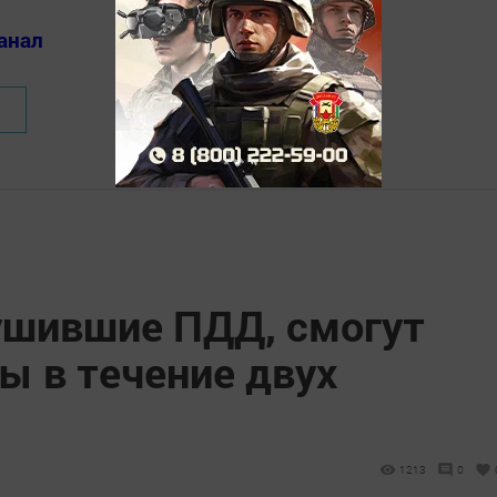
анал
ушившие ПДД, смогут
ы в течение двух
1213
0