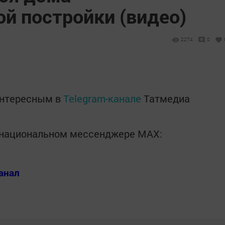
й постройки (видео)
2274
0
интересным в
Telegram-канале
Татмедиа
в национальном мессенджере MАХ:
анал