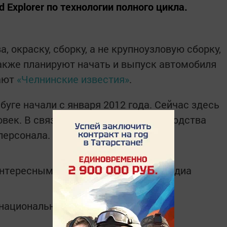
 Explorer по технологии полного цикла.
, окраску, сборку, а не крупноузловую сборку,
также планируют начать и выпуск автомобиля
щают
«Челнинские известия»
.
буге начали с января 2012 года. Сейчас здесь
век. В связи с расширением производства
 персонала.
интересным в
Telegram-канале
Татмедиа
в национальном мессенджере MАХ: