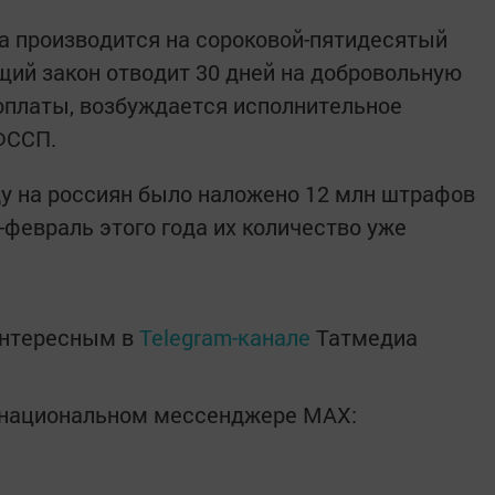
та производится на сороковой-пятидесятый
щий закон отводит 30 дней на добровольную
неоплаты, возбуждается исполнительное
 ФССП.
ду на россиян было наложено 12 млн штрафов
-февраль этого года их количество уже
интересным в
Telegram-канале
Татмедиа
в национальном мессенджере MАХ: