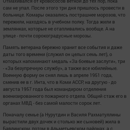
Отмахивался от кровососов веткой до тех пор, пока
сам не упал. После этого три дня пришлось провести в
больнице. Комары оказались пострашнее морозов, что
пережили, находясь в учебном полку. Тогда жили в
землянках, которые не отапливались вообще. А на
улице - почти сорокоградусные морозы.
Память ветерана бережно хранит все события и даже
даты того времени (служил он целых семь лет), о
которых напоминают медаль «За боевые заслуги», три
- «За безупречную службу», а также все юбилейные.
Военную форму он снял лишь в апреле 1951 года,
сменив ее в г. Инта, что в Коми АССР, на другую - до
августа 1957 года был командиром отделения
военизированного пожарного отдела. Общий стаж его в
органах МВД - без самой малости сорок лет.
Поначалу семье (а Нурутдин и Василя Рахматуллины
вырастили двух дочек и столько же сыновей) жила в
Бавлинском, потом в Альметьевском районах, а с