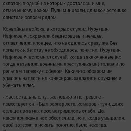
схваток, в одной из которых досталось и мне,
отмеченному ножом. Пули миновали, однако частенько
свистели совсем рядом.
Конвойные войска, в которых служил Нурутдин
Нафикович, охраняли бендеровцев и немцев,
отлавливали японцев, что не сдались сразу же. Без
попыток к бегству не обходилось, понятно. Нурутдин
Нафикович вспомнил случай, когда заключенные (их
тогда называли военными преступниками) толкали по
рельсам тележку с обедом. Каким-то образом им
удалось напасть на конвоиров, завладеть оружием и
убежать в лес.
- Нас, остальных, тут же подняли по тревоге, -
повествует он. - Был разгар лета, комаров - тучи, даже
солнце из-за них просматривалось слабо. Да,
накомарниками нас обеспечили, но я, когда умывался,
свой потерял, а искать, понятно, было некогда.