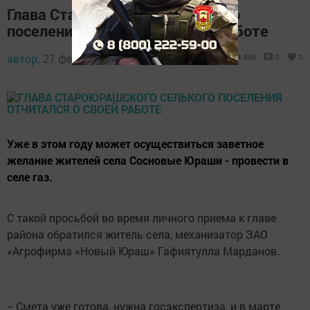
Глава Староюрашского селького
поселения отчитался о своей работе
автор,
27 февраля 2015 - 13:16
868
0
0
Уже в этом году может осуществиться заветное
желание жителей села Сосновые Юраши - провести в
селе газ.
С такой просьбой во время личного приема к главе
района обратился житель села, механизатор ЗАО
«Агрофирма «Новый Юраш» Гафиятулла Марданов.
− Смета уже готова, нужна госэкспертиза, и в марте