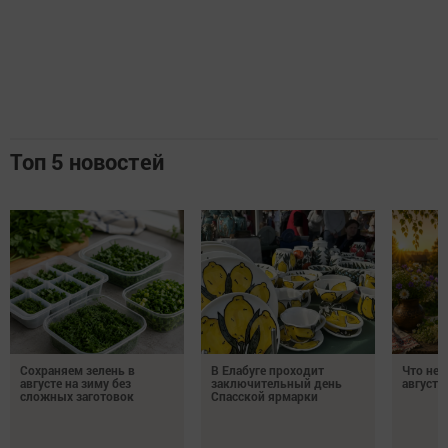
Топ 5 новостей
Сохраняем зелень в
В Елабуге проходит
Что нел
августе на зиму без
заключительный день
августа
сложных заготовок
Спасской ярмарки