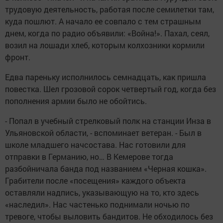
трудовую деятельность, работая после семилетки там,
куда пошлют. А начало ее совпало с тем страшным
днем, когда по радио объявили: «Война!». Пахал, сеял,
возил на лошади хлеб, которым колхозники кормили
фронт.
Едва пареньку исполнилось семнадцать, как пришла
повестка. Шел грозовой сорок четвертый год, когда без
пополнения армии было не обойтись.
- Попал в учебный стрелковый полк на станции Инза в
Ульяновской области, - вспоминает ветеран. - Был в
школе младшего начсостава. Нас готовили для
отправки в Германию, но… В Кемерове тогда
разбойничала банда под названием «Черная кошка».
Грабители после «посещения» каждого объекта
оставляли надпись, указывающую на то, кто здесь
«наследил». Нас частенько поднимали ночью по
тревоге, чтобы выловить бандитов. Не обходилось без