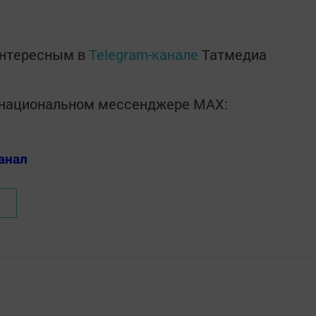
интересным в
Telegram-канале
Татмедиа
в национальном мессенджере MАХ:
анал