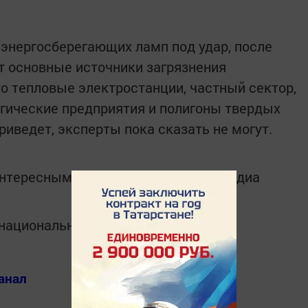
энергосберегающих ламп под удар, после
т основные источники загрязнения
 тепловые электростанции, частный сектор,
ргические предприятия и полигоны твердых
риведет, эксперты пока сказать не могут.
интересным в
Telegram-канале
Татмедиа
в национальном мессенджере MАХ:
анал