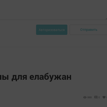
Отправить
Авторизоваться
ны для елабужан
888
0