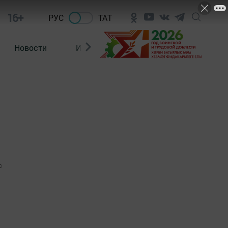
16+
РУС
ТАТ
Новости
Из зала суда
0