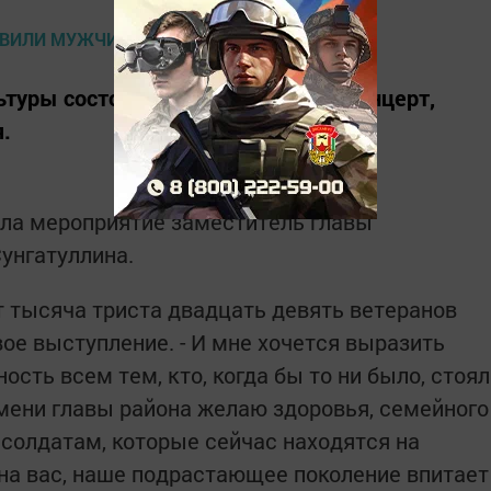
ьтуры состоялся торжественный концерт,
.
ла мероприятие заместитель главы
унгатуллина.
т тысяча триста двадцать девять ветеранов
свое выступление. - И мне хочется выразить
ость всем тем, кто, когда бы то ни было, стоял
мени главы района желаю здоровья, семейного
 солдатам, которые сейчас находятся на
 на вас, наше подрастающее поколение впитает