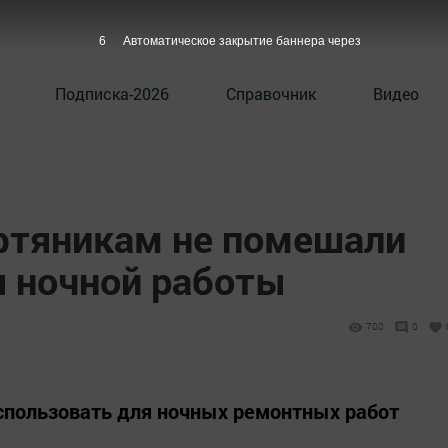
5
Автоматическое закрытие баннера через
Подписка-2026
Справочник
Видео
фтяникам не помешали
я ночной работы
700
0
спользовать для ночных ремонтных работ