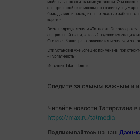
мобильные осветительные установки. Они позволя
электрической сети мягким, не травмирующим зрен
бригады могли проводить неотложные работы тольк
короток.
Всего подразделением «Татнефть-Энергосервис» п
специальной ткани, который надувается специальн
Световая башня разворачивается менее чем за три
Эти установки уже успешно применены при строи
«Нурлатнефть».
Источник: tatar-inform.ru
Следите за самым важным и 
Читайте новости Татарстана 
https://max.ru/tatmedia
Подписывайтесь на наш
Дзен-к