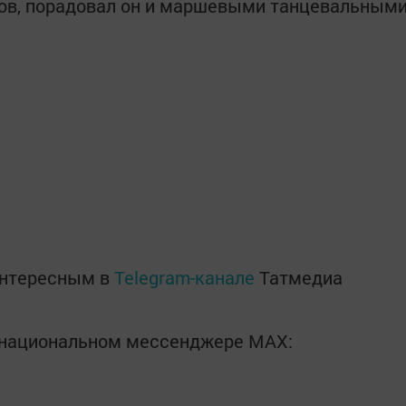
ов, порадовал он и маршевыми танцевальным
интересным в
Telegram-канале
Татмедиа
в национальном мессенджере MАХ: