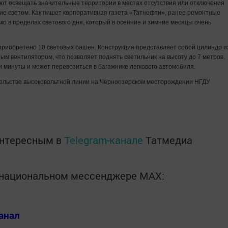
ют освещать значительные территории в местах отсутствия или отключения
ие светом. Как пишет корпоративная газета «Татнефти», ранее ремонтные
о в пределах светового дня, который в осенние и зимние месяцы очень
риобретено 10 световых башен. Конструкция представляет собой цилиндр и
ым вентилятором, что позволяет поднять светильник на высоту до 7 метров.
 минуты и может перевозиться в багажнике легкового автомобиля.
тельстве высоковольтной линии на Черноозерском месторождении НГДУ
интересным в
Telegram-канале
Татмедиа
в национальном мессенджере MАХ:
анал