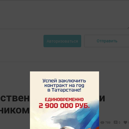
Отправить
Авторизоваться
ественно поздравили
ником [+фото]
789
0