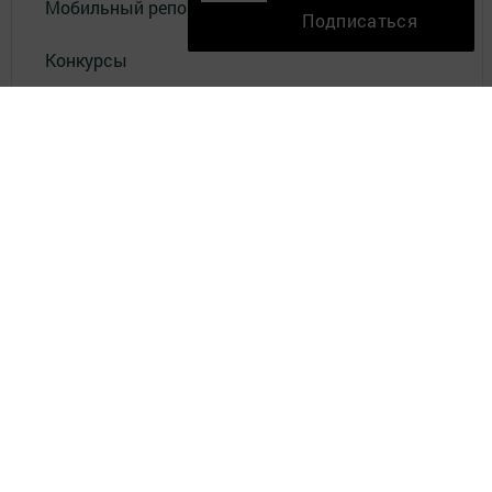
Мобильный репортер
Подписаться
Конкурсы
Школа журналистики
Видео
Документы
Разное
Телефон АО «ТАТМЕДИА»:
(843) 222 09 84
16+