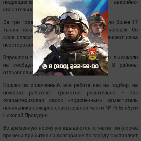
подразделений пожарной охраны и аварийно-
спасательных формирований.
За три года в нашей республике произошло более 17
тысяч пожаров, в которых погибли 460 человек. Со
слов спасателей чаще всего пожары возникают из-за
неосторожного обращения с огнем.
Впрошлом году году елабужские огнеборцы выезжали
на сообщения о возгораниях 180 раз. В районы
отправлялись примерно в два раза меньше.
Коллектив сплоченный, все ребята как на подбор, на
пожарах работают грамотно, решительно – так
охарактеризовал своих «подопечных» заместитель
начальника пожарно-спасательной части №75 Елабуги
Николай Прокудин.
Во временную норму укладываются, отметил он (норма
времени прибытия на возгорание по городу составляет