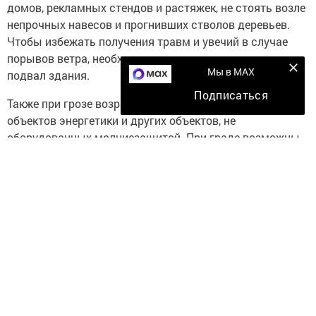
домов, рекламных стендов и растяжек, не стоять возле
непрочных навесов и прогнивших стволов деревьев.
Чтобы избежать получения травм и увечий в случае
порывов ветра, необходимо спрятаться в подъезд или
Мы в MAX
подвал здания.
Подписаться
Также при грозе возрастает вероятность поражения
объектов энергетики и других объектов, не
оборудованных молниезащитой. При граде возможны
повреждения кровель, остекления зданий и
сооружений. Чтобы избежать получения травм и увечий
в случае порывов ветра, необходимо спрятаться в
подъезд или подвал здания. Жителям частных жилых
домов проверить состояние герметичности крыш и
ливневых стоков, держать под контролем уровень
воды в подвалах (погребах). Если сильный ливень
застал вас дома, отключите телевизор и другие
электрические приборы. Закройте окна и двери, поток
воздуха - хороший проводник электрического тока.