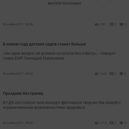
жители Котловки.
30 ноября 2011, 06:39
1561
0
0
В новом году детских садов станет больше
«Ни один вопрос не должен остаться без ответа», - говорит
глава ЕМР Геннадий Емельянов.
30 ноября 2011, 06:34
1444
0
0
Праздник без границ
В ГДК состоялся гала-концерт фестиваля творчества людей с
ограниченными возможностями здоровья.
30 ноября 2011, 06:30
1314
0
0