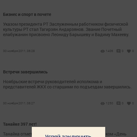
Бизнес и спорт в почете
Указом президента РТ Заслуженным работником физической
культуры РТ стал Тагирзян Андарзянов. Звание Почетный
елабужанин присвоено Леониду Барышеву и Вадиму Махееву.
30 ноября 2011, 06:28
1406
0
0
Встречи завершились
Ноябрьские встречи руководителей исполкома и
представителей ЖКХ со старшими по подъездам завершились.
30 ноября 2011, 06:27
1250
0
0
Танайке 397 лет!
Танайка отметила свою 397-ю годовщину праздником «День