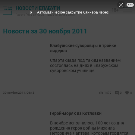
НОВОСТИ ЕЛАБУГИ
16+
6
Автоматическое закрытие баннера через
Газета "Новая Кама" - Елабужский район
Новости за 30 ноября 2011
Елабужские суворовцы в тройке
лидеров
Спартакиада под таким названием
состоялась на днях в Елабужском
суворовском училище.
30 ноября 2011, 06:43
1479
0
0
Герой-моряк из Котловки
В ноябре исполнилось 100 лет со дня
рождения героя войны Михаила
Петровича Лаптева, которым гордятся