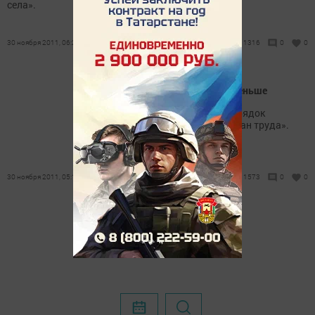
села».
30 ноября 2011, 06:25
1316
0
0
Ветеранов труда станет меньше
В этом году изменился порядок
присвоения звания «Ветеран труда».
30 ноября 2011, 05:17
1573
0
0