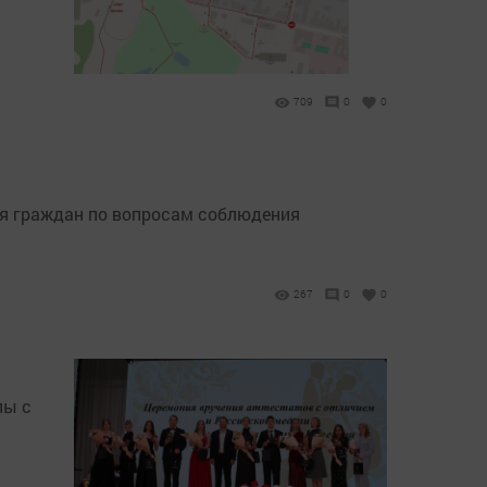
709
0
0
ия граждан по вопросам соблюдения
267
0
0
лы с