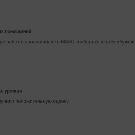
них помещений
оде работ в своем канале в МАКС сообщил глава Елабужск
ке урожая
лучили положительную оценку.