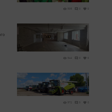
535
0
0
ого
544
0
0
572
0
0