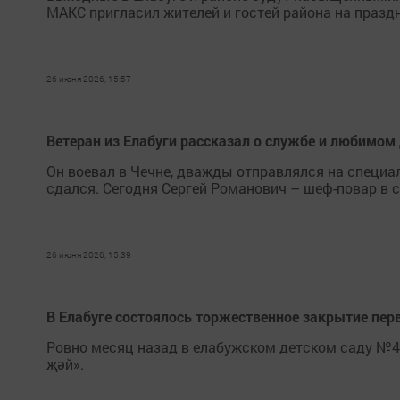
МАКС пригласил жителей и гостей района на празд
26 июня 2026, 15:57
Ветеран из Елабуги рассказал о службе и любимом
Он воевал в Чечне, дважды отправлялся на специа
сдался. Сегодня Сергей Романович – шеф-повар в 
26 июня 2026, 15:39
В Елабуге состоялось торжественное закрытие пе
Ровно месяц назад в елабужском детском саду №4
җәй».