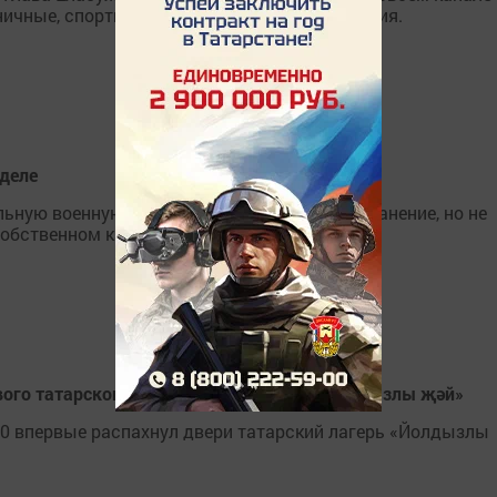
ничные, спортивные и культурные мероприятия.
 деле
льную военную операцию, получил тяжелое ранение, но не
собственном кафе.
рвого татарского лагеря для малышей «Йолдызлы җәй»
0 впервые распахнул двери татарский лагерь «Йолдызлы