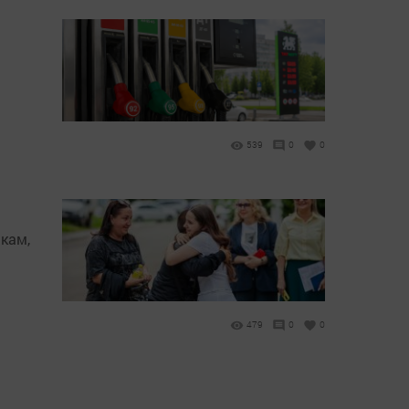
539
0
0
кам,
479
0
0