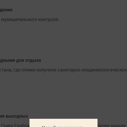
юдения
 муниципального контроля.
годными для отдыха
стана, где пляжи получили санитарно-эпидемиологическое
тия выходных
Глава Елабужского района Рустем Нуриев в своем канале 