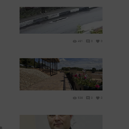
491
0
0
538
0
0
в