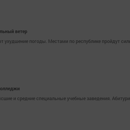
ильный ветер
уют ухудшение погоды. Местами по республике пройдут си
 колледжи
высшие и средние специальные учебные заведения. Абиту