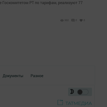
е Госкомитетом РТ по тарифам, реализуют 77
332
0
0
Документы
Разное