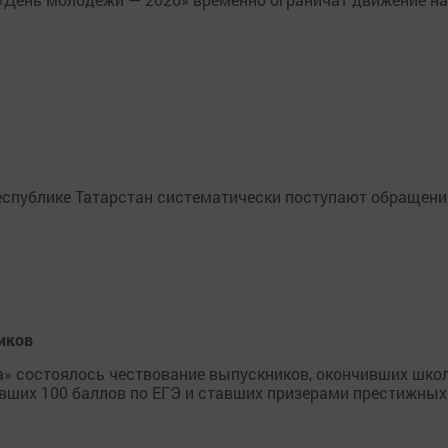
еспублике Татарстан систематически поступают обращен
иков
» состоялось чествование выпускников, окончивших шко
вших 100 баллов по ЕГЭ и ставших призерами престижных