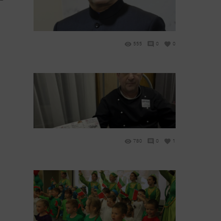
555
0
0
780
0
1