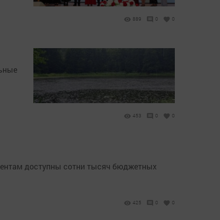
889
0
0
льные
453
0
0
риентам доступны сотни тысяч бюджетных
425
0
0