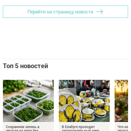
Перейти на страницу новости
Топ 5 новостей
Сохраняем зелень в
В Елабуге проходит
Что нел
августе на зиму без
заключительный день
августа