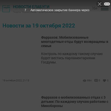
НОВОСТИ ЕЛАБУГИ
16+
7
Автоматическое закрытие баннера через
Газета "Новая Кама" - Елабужский район
Новости за 19 октября 2022
Фаррахов: Мобилизованные
многодетные отцы будут возвращены в
семьи
Контроль по каждому такому случаю
будет вестись парламентариями
Госдумы.
19 октября 2022, 21:13
694
0
0
Фаррахов о мобилизованных отцах с 3
детьми: По каждому случаю работаем с
Минобороны