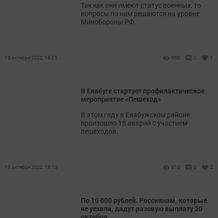
Так как они имеют статус военных, то
вопросы по ним решаются на уровне
Минобороны РФ.
19 октября 2022, 16:25
650
0
1
В Елабуге стартует профилактическое
мероприятие «Пешеход»
В этом году в Елабужском районе
произошло 15 аварий с участием
пешеходов.
19 октября 2022, 16:10
910
0
2
По 10 000 рублей. Россиянам, которые
не уехали, дадут разовую выплату 20
октября