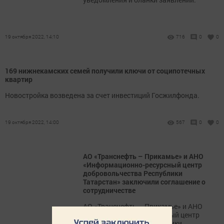
19 октября 2022, 14:10
716
0
0
169 нижнекамских семей получили ключи от соципотечных
квартир
Новостройка возведена за счет инвестиций Госжилфонда.
19 октября 2022, 14:00
567
0
0
АО «Транснефть – Прикамье» и АНО
«Информационно-ресурсный центр
добровольчества Республики
Татарстан» заключили соглашение о
сотрудничестве
АО «Транснефть – Прикамье» и АНО
«Информационно-ресурсный центр
добровольчества Республики