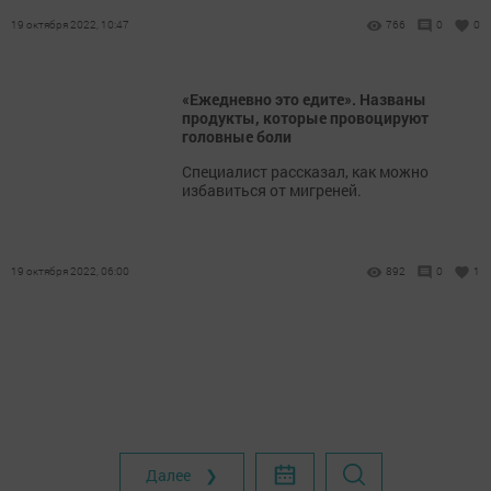
19 октября 2022, 10:47
766
0
0
«Ежедневно это едите». Названы
продукты, которые провоцируют
головные боли
Специалист рассказал, как можно
избавиться от мигреней.
19 октября 2022, 06:00
892
0
1
Далее ❯