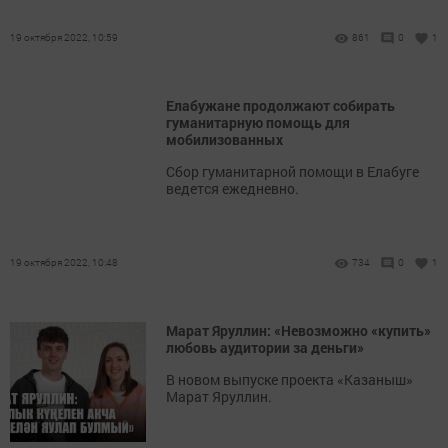
19 октября 2022, 10:59
861
0
1
Елабужане продолжают собирать
гуманитарную помощь для
мобилизованных
Сбор гуманитарной помощи в Елабуге
ведется ежедневно.
19 октября 2022, 10:48
734
0
1
Марат Яруллин: «Невозможно «купить»
любовь аудитории за деньги»
В новом выпуске проекта «Казаныш»
Марат Яруллин.