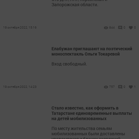
Запорожская области.
19 октября 2022, 15:16
844
0
0
Елабужан приглашают на поэтический
моноспектакль Ольги Токаревой
Вход свободный.
19 октября 2022, 14:23
757
0
1
Стало известно, как оформить в
Татарстане единовременные выплаты
на детей мобилизованных
По месту жительства семьям
мобилизованных были доставлены
уведомления и бланки заявлений.