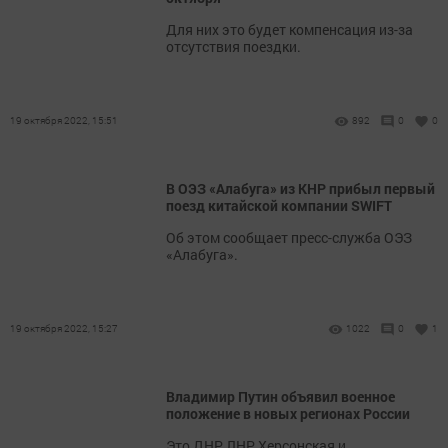
Для них это будет компенсация из-за
отсутствия поездки.
19 октября 2022, 15:51
892
0
0
В ОЭЗ «Алабуга» из КНР прибыл первый
поезд китайской компании SWIFT
Об этом сообщает пресс-служба ОЭЗ
«Алабуга».
19 октября 2022, 15:27
1022
0
1
Владимир Путин объявил военное
положение в новых регионах России
Это ДНР, ЛНР, Херсонская и