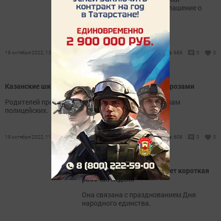
Татарстан» заключили соглашение о
сотрудничестве.
19 октября 2022, 13:47
689
0
0
Казанские школы вновь получили сообщения с угрозами
Родителей просят отнестись с понимаем к проверкам
полицейских.
19 октября 2022, 11:18
608
0
0
В ноябре татарстанцев ждет короткая
рабочая неделя
Она связана с празднованием Дня
народного единства.