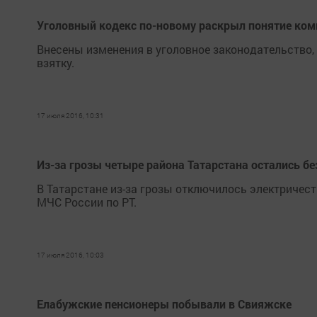
Уголовный кодекс по-новому раскрыл понятие ком
Внесены изменения в уголовное законодательство,
взятку.
17 июля 2016, 10:31
Из-за грозы четыре района Татарстана остались бе
В Татарстане из-за грозы отключилось электричест
МЧС России по РТ.
17 июля 2016, 10:03
Елабужские пенсионеры побывали в Свияжске