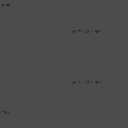
трели
723
0
0
797
0
0
речь,