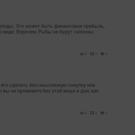
 плоды. Это может быть финансовая прибыль,
о виде. Впрочем, Рыбы не будут склонны
0
0
0
ь его сделать бессмысленную покупку или
вы не проживете без этой вещи и дня, как
0
0
0