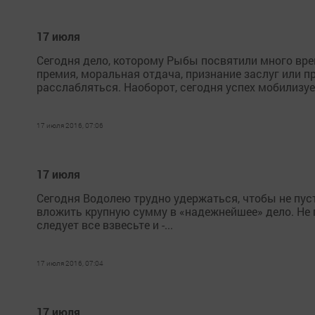
17 июля
Сегодня дело, которому Рыбы посвятили много вре
премия, моральная отдача, признание заслуг или п
расслабляться. Наоборот, сегодня успех мобилизует
17 июля 2016, 07:06
17 июля
Сегодня Водолею трудно удержаться, чтобы не пуст
вложить крупную сумму в «надежнейшее» дело. Не п
следует все взвесьте и -...
17 июля 2016, 07:04
17 июля