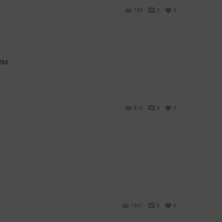
735
0
0
ем
812
0
0
1041
0
0