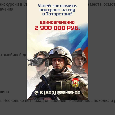
кскурсии в Свияжске, посетили красивейшие места, осмо
ачения.
втомобилей достаточно надежно и безопасно.
овина
 Несколько лет назад он заболел - изменились походка и 