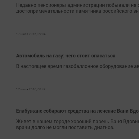
Недавно пенсионеры администрации побывали на э
достопримечательности памятника российского зн
17 июля 2016, 09:34
Автомобиль на газу: чего стоит опасаться
В настоящее время газобаллонное оборудование а
17 июля 2016, 08:47
Елабужане собирают средства на лечение Вани Вд
Живет в нашем городе хороший парень Ваня Вдовин.
врачи долго не могли поставить диагноз.