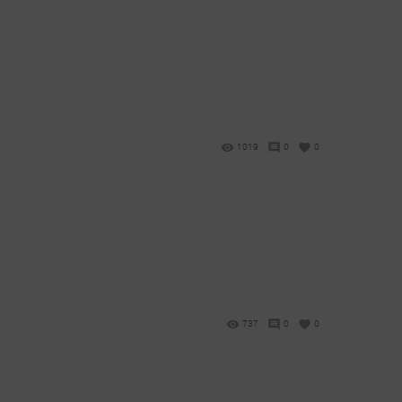
1019
0
0
У
737
0
0