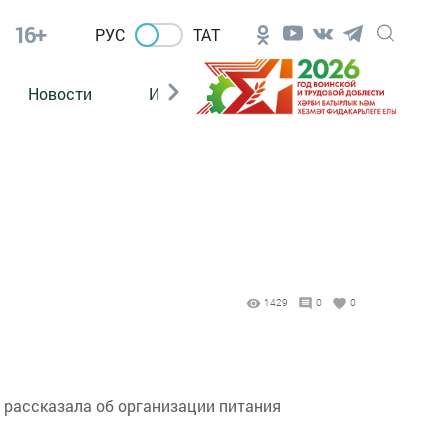
16+
РУС
ТАТ
Новости
Из зала суда
1429
0
0
 рассказала об организации питания