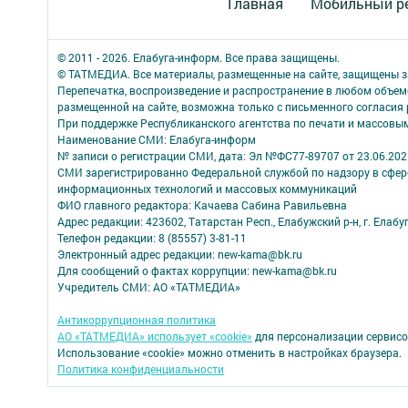
Главная
Мобильный р
© 2011 - 2026. Елабуга-информ. Все права защищены.
© ТАТМЕДИА. Все материалы, размещенные на сайте, защищены з
Перепечатка, воспроизведение и распространение в любом объе
размещенной на сайте, возможна только с письменного согласия
При поддержке Республиканского агентства по печати и массов
Наименование СМИ: Елабуга-информ
№ записи о регистрации СМИ, дата: Эл №ФС77-89707 от 23.06.202
СМИ зарегистрированно Федеральной службой по надзору в сфере
информационных технологий и массовых коммуникаций
ФИО главного редактора: Качаева Сабина Равильевна
Адрес редакции: 423602, Татарстан Респ., Елабужский р-н, г. Елабуг
Телефон редакции: 8 (85557) 3-81-11
Электронный адрес редакции: new-kama@bk.ru
Для сообщений о фактах коррупции: new-kama@bk.ru
Учредитель СМИ: АО «ТАТМЕДИА»
Антикоррупционная политика
АО «ТАТМЕДИА» использует «cookie»
для персонализации сервисо
Использование «cookie» можно отменить в настройках браузера.
Политика конфиденциальности