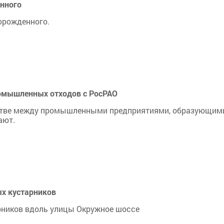
нного
орожденного.
ромышленных отходов с РосРАО
естве между промышленными предприятиями, образующим
ают.
ых кустарников
рников вдоль улицы Окружное шоссе