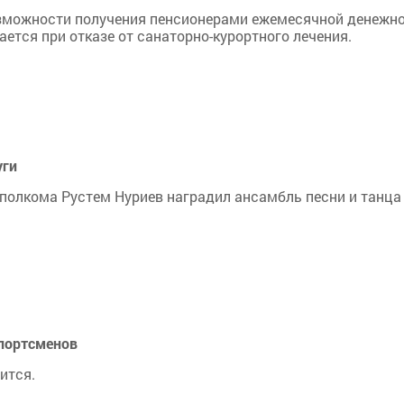
зможности получения пенсионерами ежемесячной денежн
ается при отказе от санаторно-курортного лечения.
уги
сполкома Рустем Нуриев наградил ансамбль песни и танца
спортсменов
ится.