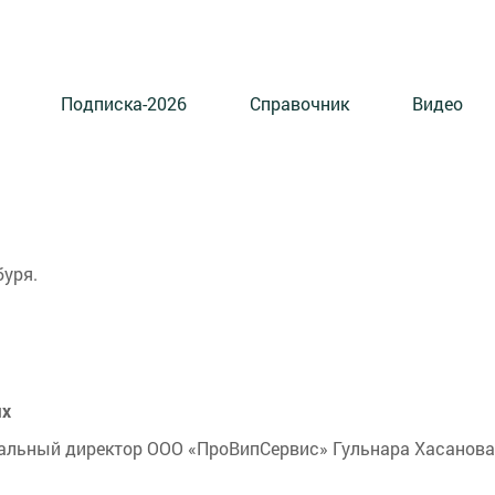
Подписка-2026
Справочник
Видео
буря.
ых
ральный директор ООО «ПроВипСервис» Гульнара Хасанова