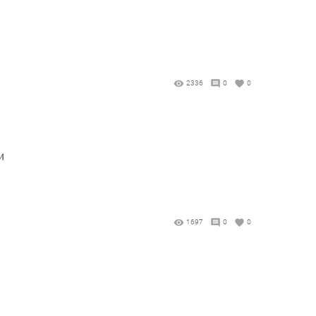
2336
0
0
и
1697
0
0