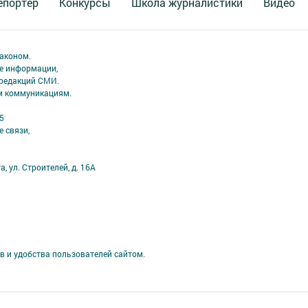
епортер
Конкурсы
Школа журналистики
Видео
аконом.
ме информации,
 редакций СМИ.
ым коммуникациям.
5
 связи,
а, ул. Строителей, д. 16А
в и удобства пользователей сайтом.