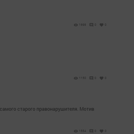
1698
0
0
1150
0
0
 самого старого правонарушителя. Мотив
1554
0
0