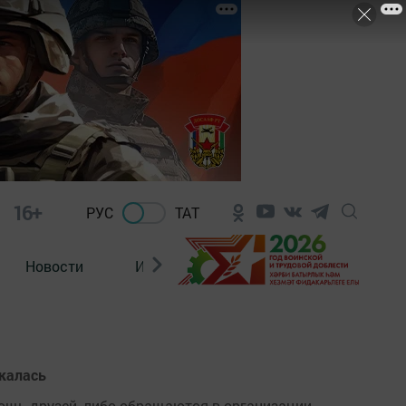
16+
РУС
ТАТ
Новости
Из зала суда
акалась
ощь друзей, либо обращаются в организации,