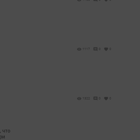
1117
0
0
1322
0
0
, что
ри