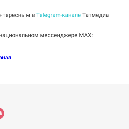
интересным в
Telegram-канале
Татмедиа
в национальном мессенджере MАХ:
анал