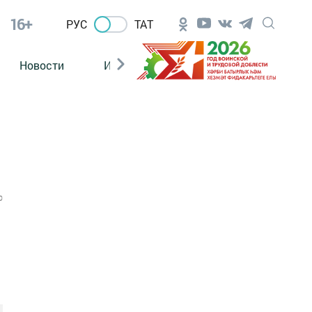
16+
РУС
ТАТ
Новости
Из зала суда
0