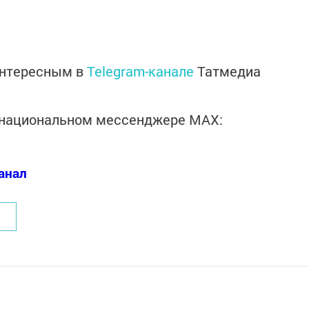
интересным в
Telegram-канале
Татмедиа
в национальном мессенджере MАХ:
анал