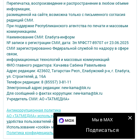
Перепечатка, воспроизведение и распространение в любом объеме
информации,
размещенной на сайте, возможна только с письменного согласия
редакций СМИ.
При поддержке Республиканского агентства по печати и массовым
коммуникациям.
Наименование СМИ: Елабуга-информ
№ записи о регистрации СМИ, дата: Эл №ФС77-89707 от 23.06.2025
СМИ зарегистрированно Федеральной службой по надзору в сфере
связи,
информационных технологий и массовых коммуникаций
ФИО главного редактора: Качаева Сабина Равильевна
Адрес редакции: 423602, Татарстан Респ., Елабужский р-н, г. Елабуга,
ул. Строителей, д. 16А
Телефон редакции: 8 (85557) 3-81-11
Электронный адрес редакции: new-kama@bk.ru
Для сообщений о фактах коррупции: new-kama@bk.ru
Учредитель СМИ: АО «ТАТМЕДИА»
Антикоррупционная политика
АО «ТАТМЕДИА» использует «cookie»
для персонализации сервисов и
Мы в MAX
удобства пользователей сайтом.
Использование «cookie» можно отменить в настройках браузера.
Подписаться
Политика конфиденциальности