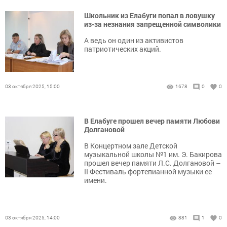
Школьник из Елабуги попал в ловушку
из-за незнания запрещенной символики
А ведь он один из активистов
патриотических акций.
03 октября 2025, 15:00
1678
0
0
В Елабуге прошел вечер памяти Любови
Долгановой
В Концертном зале Детской
музыкальной школы №1 им. Э. Бакирова
прошел вечер памяти Л.С. Долгановой –
II Фестиваль фортепианной музыки ее
имени.
03 октября 2025, 14:00
881
1
0