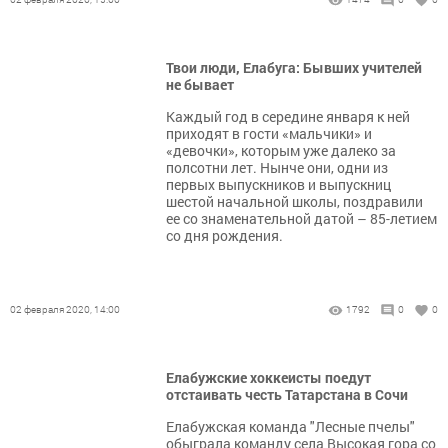
Твои люди, Елабуга: Бывших учителей
не бывает
Каждый год в середине января к ней
приходят в гости «мальчики» и
«девочки», которым уже далеко за
полсотни лет. Нынче они, одни из
первых выпускников и выпускниц
шестой начальной школы, поздравили
ее со знаменательной датой – 85-летием
со дня рождения.
02 февраля 2020, 14:00
1792
0
0
Елабужские хоккеисты поедут
отстаивать честь Татарстана в Сочи
Елабужская команда "Лесные пчелы"
обыграла команду села Высокая гора со