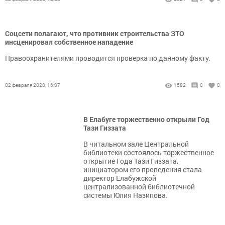
Соцсети полагают, что противник строительства ЗТО
инсценировал собственное нападение
Правоохранителями проводится проверка по данному факту.
02 февраля 2020, 16:07
1582
0
0
В Елабуге торжественно открыли Год
Тази Гиззата
В читальном зале Центральной
библиотеки состоялось торжественное
открытие Года Тази Гиззата,
инициатором его проведения стала
директор Елабужской
централизованной библиотечной
системы Юлия Назипова.