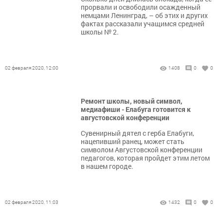
прорвали и освободили осажденный
немцами Ленинград, – об этих и других
фактах рассказали учащимся средней
школы № 2.
02 февраля 2020, 12:00
1408
0
0
Ремонт школы, новый символ,
медиафиши - Елабуга готовится к
августовской конференции
Сувенирный дятел с герба Елабуги,
нацепивший ранец, может стать
символом Августовской конференции
педагогов, которая пройдет этим летом
в нашем городе.
02 февраля 2020, 11:03
1432
0
0