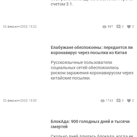
счетом 3:1.
02 февраля 2020, 13:22
997
0
0
Елабужане обеспокоены: передается ли
коронавирус через посылки из Китая
Русскоязычные пользователи
социальных сетей обеспокоились
риском заражения коронавирусом через
китайские посылки.
02 февраля 2020, 13:00
1743
0
0
БлокАда: 900 голодных дней и тысячи
смертей
Сколько дней длилась блокада, когда ее