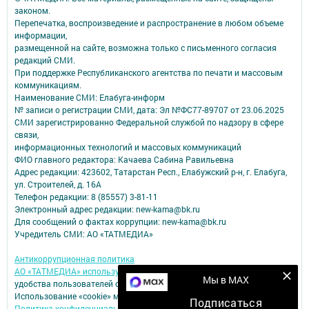
законом.
Перепечатка, воспроизведение и распространение в любом объеме
информации,
размещенной на сайте, возможна только с письменного согласия
редакций СМИ.
При поддержке Республиканского агентства по печати и массовым
коммуникациям.
Наименование СМИ: Елабуга-информ
№ записи о регистрации СМИ, дата: Эл №ФС77-89707 от 23.06.2025
СМИ зарегистрированно Федеральной службой по надзору в сфере
связи,
информационных технологий и массовых коммуникаций
ФИО главного редактора: Качаева Сабина Равильевна
Адрес редакции: 423602, Татарстан Респ., Елабужский р-н, г. Елабуга,
ул. Строителей, д. 16А
Телефон редакции: 8 (85557) 3-81-11
Электронный адрес редакции: new-kama@bk.ru
Для сообщений о фактах коррупции: new-kama@bk.ru
Учредитель СМИ: АО «ТАТМЕДИА»
Антикоррупционная политика
АО «ТАТМЕДИА» использует «cookie»
для персонализации сервисов и
Мы в MAX
удобства пользователей сайтом.
Использование «cookie» можно отменить в настройках браузера.
Подписаться
Политика конфиденциальности