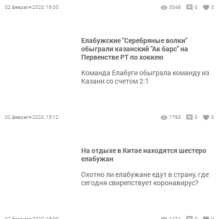
02 февраля 2020, 16:00
3348
0
0
Елабужские "Серебряные волки"
обыграли казанский "Ак барс" на
Первенстве РТ по хоккею
Команда Елабуги обыграла команду из
Казани со счетом 2:1
02 февраля 2020, 15:12
1793
0
0
На отдыхе в Китае находятся шестеро
елабужан
Охотно ли елабужане едут в страну, где
сегодня свирепствует коронавирус?
02 февраля 2020, 15:00
1474
0
0