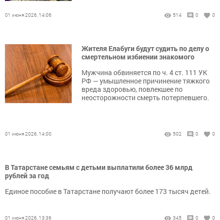
01 июня 2026, 14:06
514
0
0
Жителя Елабуги будут судить по делу о
смертельном избиении знакомого
Мужчина обвиняется по ч. 4 ст. 111 УК
РФ — умышленное причинение тяжкого
вреда здоровью, повлекшее по
неосторожности смерть потерпевшего.
01 июня 2026, 14:00
502
0
0
В Татарстане семьям с детьми выплатили более 36 млрд
рублей за год
Единое пособие в Татарстане получают более 173 тысяч детей.
01 июня 2026, 13:36
345
0
0