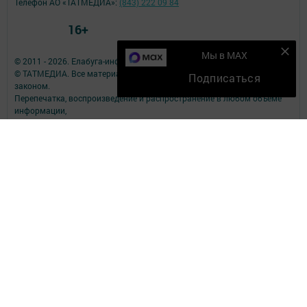
Телефон АО «ТАТМЕДИА»:
(843) 222 09 84
16+
Мы в MAX
© 2011 - 2026. Елабуга-информ. Все права защищены.
© ТАТМЕДИА. Все материалы, размещенные на сайте, защищены
Подписаться
законом.
Перепечатка, воспроизведение и распространение в любом объеме
информации,
размещенной на сайте, возможна только с письменного согласия
редакций СМИ.
При поддержке Республиканского агентства по печати и массовым
коммуникациям.
Наименование СМИ: Елабуга-информ
№ записи о регистрации СМИ, дата: Эл №ФС77-89707 от 23.06.2025
СМИ зарегистрированно Федеральной службой по надзору в сфере
связи,
информационных технологий и массовых коммуникаций
ФИО главного редактора: Качаева Сабина Равильевна
Адрес редакции: 423602, Татарстан Респ., Елабужский р-н, г. Елабуга,
ул. Строителей, д. 16А
Телефон редакции: 8 (85557) 3-81-11
Электронный адрес редакции: new-kama@bk.ru
Для сообщений о фактах коррупции: new-kama@bk.ru