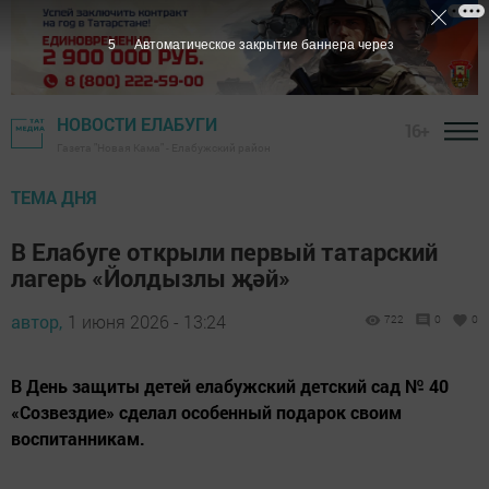
3
Автоматическое закрытие баннера через
НОВОСТИ ЕЛАБУГИ
16+
Газета "Новая Кама" - Елабужский район
ТЕМА ДНЯ
В Елабуге открыли первый татарский
лагерь «Йолдызлы җәй»
автор,
1 июня 2026 - 13:24
722
0
0
В День защиты детей елабужский детский сад № 40
«Созвездие» сделал особенный подарок своим
воспитанникам.