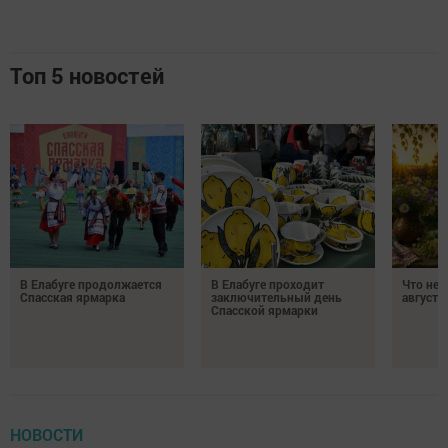
Топ 5 новостей
В Елабуге продолжается
В Елабуге проходит
Что нел
Спасская ярмарка
заключительный день
августа
Спасской ярмарки
НОВОСТИ