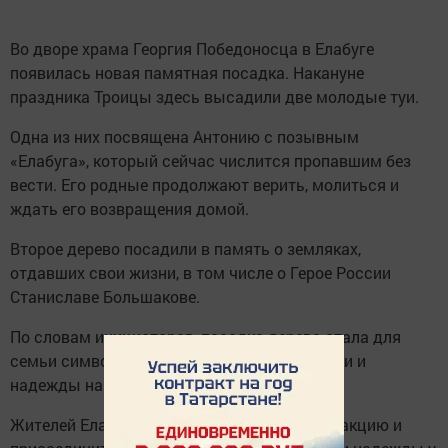
Во дворе храма Георгия Победоносца в Елабуге
появилась новая памятная посадка. Накануне
праздника Троицы здесь высадили две молодые туи.
Одна из них посвящена Антонию с позывным
«Елабуга», который сейчас числится пропавшим без
вести. Его родные продолжают верить, молиться и
ждать его возвращения домой.
Второе дерево посадили в память о земляках,
отдавших свои жизни, в том числе о Герое России
Станиславе Большакове.
По словам инициаторов, посадка дерева стала для
семьи символом живой памяти, веры, любви и
надежды на возвращение бойцов домой.
Жителей Елабуги приглашают поддержать акцию и