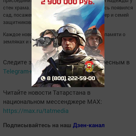
присоединиться к созданию Аллеи памяти и надежды у
стен храма. Организаторы хотят, чтобы здесь появился
сад, посаженный руками матерей, жен, сестер и семей
защитников.
Каждое новое дерево станет знаком общей памяти о
земляках и надежды на мирное будущее.
Следите за самым важным и интересным в
Telegram-канале
Татмедиа
Читайте новости Татарстана в
национальном мессенджере MАХ:
https://max.ru/tatmedia
Подписывайтесь на наш
Дзен-канал