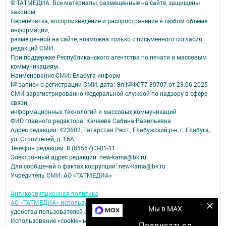
© ТАТМЕДИА. Все материалы, размещенные на сайте, защищены
законом.
Перепечатка, воспроизведение и распространение в любом объеме
информации,
размещенной на сайте, возможна только с письменного согласия
редакций СМИ.
При поддержке Республиканского агентства по печати и массовым
коммуникациям.
Наименование СМИ: Елабуга-информ
№ записи о регистрации СМИ, дата: Эл №ФС77-89707 от 23.06.2025
СМИ зарегистрированно Федеральной службой по надзору в сфере
связи,
информационных технологий и массовых коммуникаций
ФИО главного редактора: Качаева Сабина Равильевна
Адрес редакции: 423602, Татарстан Респ., Елабужский р-н, г. Елабуга,
ул. Строителей, д. 16А
Телефон редакции: 8 (85557) 3-81-11
Электронный адрес редакции: new-kama@bk.ru
Для сообщений о фактах коррупции: new-kama@bk.ru
Учредитель СМИ: АО «ТАТМЕДИА»
Антикоррупционная политика
АО «ТАТМЕДИА» использует «cookie»
для персонализации сервисов и
Мы в MAX
удобства пользователей сайтом.
Использование «cookie» можно отменить в настройках браузера.
Подписаться