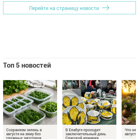
Перейти на страницу новости
Топ 5 новостей
Сохраняем зелень в
В Елабуге проходит
Что нел
августе на зиму без
заключительный день
августа
сложных заготовок
Спасской ярмарки