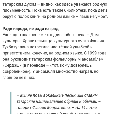
татарским духом – видно, как здесь уважают родную
письменность. Пока есть такие библиотеки, пока дети
берут с полок книги на родном языке – язык не умрёт.
Ради народа, не ради наград
Ещё одно знаковое место для любого села – Дом
культуры. Хранительница культурного очага Фавзия
Тухбатуллина встретила нас тёплой улыбкой и
приветствием, конечно, на родном языке. С 1999 года
она руководит татарским фольклорным ансамблем
«Сердэш» (в переводе – «тот, кому доверяешь
сокровенное»). У ансамбля множество наград, но
главное не в них.
– Мы не поём вокальные песни, мы ставим
татарские национальные обряды и обычаи, –
говорит Фавзия Мидхатовна. – На 14-летие
коллектива показали обряд «Бәлеш урлау» –