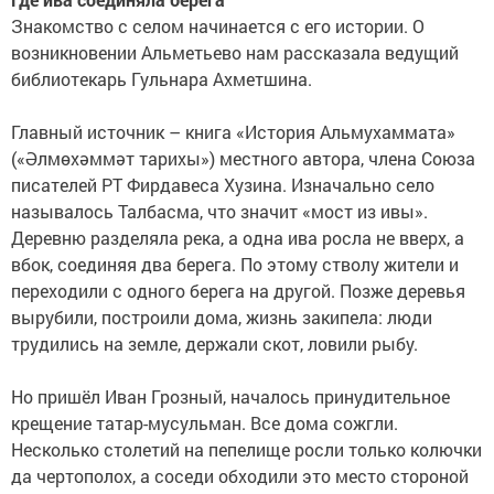
Знакомство с селом начинается с его истории. О
возникновении Альметьево нам рассказала ведущий
библиотекарь Гульнара Ахметшина.
Главный источник – книга «История Альмухаммата»
(«Әлмөхәммәт тарихы») местного автора, члена Союза
писателей РТ Фирдавеса Хузина. Изначально село
называлось Талбасма, что значит «мост из ивы».
Деревню разделяла река, а одна ива росла не вверх, а
вбок, соединяя два берега. По этому стволу жители и
переходили с одного берега на другой. Позже деревья
вырубили, построили дома, жизнь закипела: люди
трудились на земле, держали скот, ловили рыбу.
Но пришёл Иван Грозный, началось принудительное
крещение татар-мусульман. Все дома сожгли.
Несколько столетий на пепелище росли только колючки
да чертополох, а соседи обходили это место стороной