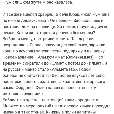
– уж слишком жутким оно казалось.
И всё же нашёлся храбрец. В селе Юраши жил мужчина
по имени Альмухаммат. Он первым вбил колышек и
построил дом на пепелище. За ним потянулись другие
семьи. Какая же татарская деревня без муллы?
Выбрали муллу, построили мечеть. Так деревня
возродилась. Снова зазвучал детский смех, заржали
кони, по вечерам запели песни под пряжу и вышивку.
Новое название – Альмухаммат (Әлмөхәммәт) – со
временем сократили до «Элмәт», потом до «Илмәт», а
на русский манер стало «Альметьево». Годом
основания считается 1810-й. Более двухсот лет село
носит имя своего создателя, а хранитель татарского
языка Фирдавес Хузин навсегда запечатлел эту
историю в рукописях.
Библиотека здесь – настоящий храм народности.
Множество мероприятий на татарском языке проходят
именно в этих стенах. Книжные полки напитаны