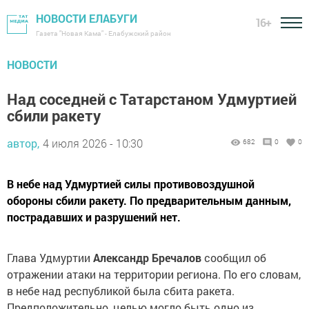
НОВОСТИ ЕЛАБУГИ
16+
Газета "Новая Кама" - Елабужский район
НОВОСТИ
Над соседней с Татарстаном Удмуртией
сбили ракету
автор,
4 июля 2026 - 10:30
682
0
0
В небе над Удмуртией силы противовоздушной
обороны сбили ракету. По предварительным данным,
пострадавших и разрушений нет.
Глава Удмуртии
Александр Бречалов
сообщил об
отражении атаки на территории региона. По его словам,
в небе над республикой была сбита ракета.
Предположительно, целью могло быть одно из