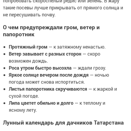
попробовать скороспелый редис или зелень. В жару
такие посевы лучше прикрывать от прямого солнца и
не пересушивать почву.
О чем предупреждали гром, ветер и
папоротник
Протяжный гром
— к затяжному ненастью.
Ветер завывает с разных сторон
— скоро
возможен дождь.
Роса утром быстро высохла
— ждали грозу.
Яркое солнце вечером после дождя
— ночью
погода может снова испортиться.
Листья папоротника скручиваются
— к жаркой и
сухой погоде.
Липа цветет обильно и долго
— к теплому и
ясному лету.
Лунный календарь для дачников Татарстана