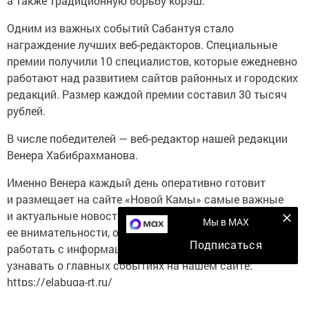
а также традиционную борьбу корэш.
Одним из важных событий Сабантуя стало
награждение лучших веб-редакторов. Специальные
премии получили 10 специалистов, которые ежедневно
работают над развитием сайтов районных и городских
редакций. Размер каждой премии составил 30 тысяч
рублей.
В числе победителей — веб-редактор нашей редакции
Венера Хабибрахманова.
Именно Венера каждый день оперативно готовит
и размещает на сайте «Новой Камы» самые важные
и актуальные новости Елабуги и района. Благодаря
Мы в MAX
ее внимательности, ответственности и умению быстро
Подписаться
работать с информацией читатели всегда могут
узнавать о главных событиях на нашем сайте:
https://elabuga-rt.ru/