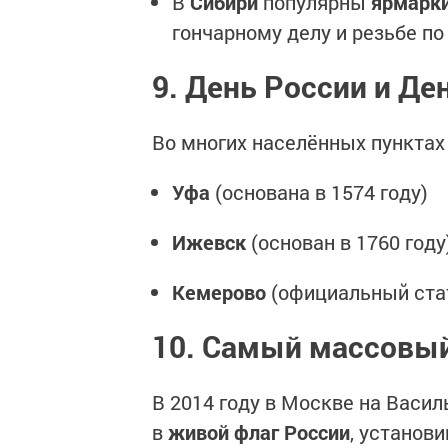
В
Сибири
популярны
ярмарк
гончарному делу и резьбе по
9. День России и Де
Во многих населённых пункта
Уфа
(основана в 1574 году)
Ижевск
(основан в 1760 году
Кемерово
(официальный стат
10. Самый массовы
В 2014 году в Москве на Васи
в
живой флаг России
, установ