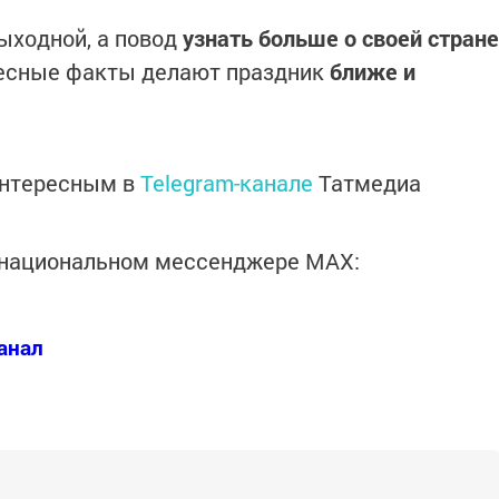
выходной, а повод
узнать больше о своей стране
ресные факты делают праздник
ближе и
интересным в
Telegram-канале
Татмедиа
в национальном мессенджере MАХ:
анал