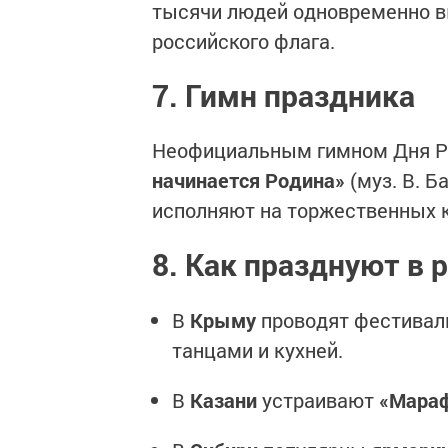
тысячи людей одновременно в
российского флага.
7. Гимн праздника
Неофициальным гимном Дня Р
начинается Родина»
(муз. В. Б
исполняют на торжественных к
8. Как празднуют в 
В
Крыму
проводят фестиваль
танцами и кухней.
В
Казани
устраивают
«Мараф