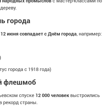
и народных промыслов
с мастер-классами по
 дереву.
нь города
х
12 июня совпадает с Днём города
, например:
)
ус города с 1918 года)
й флешмоб
льевском спуске
12 000 человек
выстроились
ив рекорд страны.