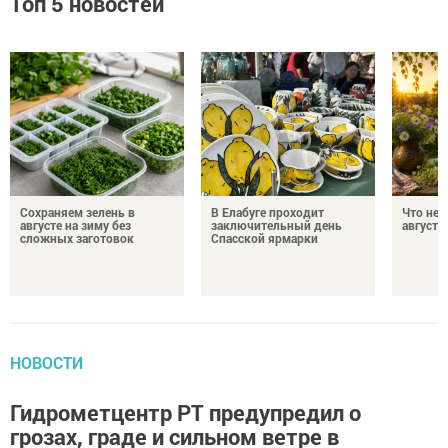
Топ 5 новостей
Сохраняем зелень в
В Елабуге проходит
Что нел
августе на зиму без
заключительный день
августа
сложных заготовок
Спасской ярмарки
НОВОСТИ
Гидрометцентр РТ предупредил о
грозах, граде и сильном ветре в