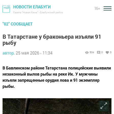
НОВОСТИ ЕЛАБУГИ
16+
Газета "Новая Кама" - Елабужский район
"02" СООБЩАЕТ
В Татарстане у браконьера изъяли 91
рыбу
автор,
25 мая 2026 - 11:34
504
0
0
В Бавлинском районе Татарстана полицейские выявили
незаконный вылов рыбы на реке Ик. У мужчины
изъяли запрещенные орудия лова и 91 экземпляр
рыбы.