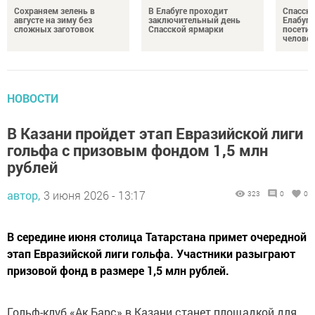
Сохраняем зелень в
В Елабуге проходит
Спасску
августе на зиму без
заключительный день
Елабуге
сложных заготовок
Спасской ярмарки
посетил
челове
НОВОСТИ
В Казани пройдет этап Евразийской лиги
гольфа с призовым фондом 1,5 млн
рублей
автор,
3 июня 2026 - 13:17
323
0
0
В середине июня столица Татарстана примет очередной
этап Евразийской лиги гольфа. Участники разыграют
призовой фонд в размере 1,5 млн рублей.
Гольф-клуб «Ак Барс» в Казани станет площадкой для