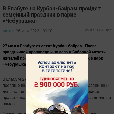
В Елабуге на Курбан-байрам пройдет
семейный праздник в парке
«Чебурашка»
автор,
26 мая 2026 - 09:00
493
0
0
27 мая в Елабуге отметят Курбан-байрам. После
праздничной проповеди и намаза в Соборной мечети
жителей приглашают на семейный праздник в парк
«Чебурашка».
В Елабуге 27 мая состоятся мероприятия,
посвященные празднику Курбан-байрам. Праздничный
день начнется в Соборной мечети. В
04:30
пройдет
праздничная проповедь, в
05:00
начнется праздничный
намаз.
Также для жителей и гостей города подготовили