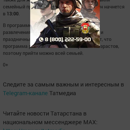
семейный праздник в парке
«Чебурашка»
. Он начнется
в
13:00
.
В программе — игры и конкурсы с призами,
развлечения для детей, батут, сладкая вата и
праздничный плов. Организаторы отмечают, что
программа рассчитана на гостей разных возрастов,
поэтому прийти можно всей семьей.
0+
Следите за самым важным и интересным в
Telegram-канале
Татмедиа
Читайте новости Татарстана в
национальном мессенджере MАХ: