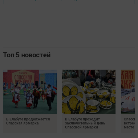
Топ 5 новостей
В Елабуге продолжается
В Елабуге проходит
Спасска
Спасская ярмарка
заключительный день
встреча
Спасской ярмарки
месте