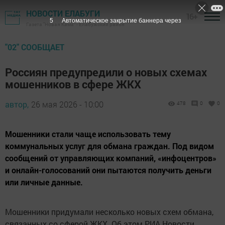
НОВОСТИ ЕЛАБУГИ
16+
4
Автоматическое закрытие баннера через
Газета "Новая Кама" - Елабужский район
"02" СООБЩАЕТ
Россиян предупредили о новых схемах
мошенников в сфере ЖКХ
автор,
26 мая 2026 - 10:00
478
0
0
Мошенники стали чаще использовать тему
коммунальных услуг для обмана граждан. Под видом
сообщений от управляющих компаний, «инфоцентров»
и онлайн-голосований они пытаются получить деньги
или личные данные.
Мошенники придумали несколько новых схем обмана,
связанных со сферой ЖКХ. Об этом РИА Новости