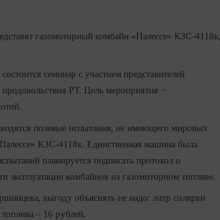
редставят газомоторный комбайн «Палессе» КЗС-4118к
 состоится семинар с участием представителей
и продовольствия РТ. Цель мероприятия −
ботой.
оводятся полевые испытания, не имеющего мировых
«Палессе» КЗС-4118к. Единственная машина была
 испытаний планируется подписать протокол о
ти эксплуатации комбайнов на газомоторном топливе.
ршинцева, выгоду объяснять не надо: литр солярки
 топлива – 16 рублей.