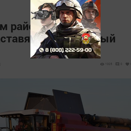
м районе аграриям
дставят газомоторный
3
1325
0