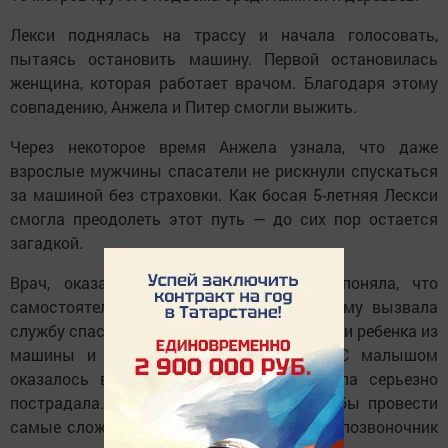
Лекси поднялась на трассу и начала голосовать,
пытаясь остановить машину. Первой остановилась
женщина, которая работает врачом. Благодаря этому
совпадению, Анжела и Питер смогли выжить.
Через некоторое время Анжела узнала, что даже
взрослые мужчины спасатели не рискнули спускаться
за машиной без страховки. Как босая 5-летняя Лескси
смогла преодолеть этот путь — до сих пор остается
загадкой.
Врач, оказавшийся на месте, быстро поняла, что
самостоятельно она не справится, поэтому вызвала
службу спасения. Спасатели достали маму и ребенка из
машины и отправили их в больницу. С малышом
оказалось все в порядке, но вот Анжела серьезно
пострадала. Потребовалось 19 дней, чтобы провести
самые сложные операции и «собрать» ее позвоночник