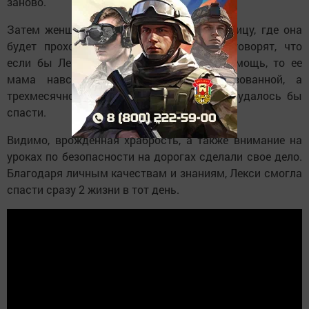
заново.
Затем женщину перевели в другую больницу, где она
будет проходить реабилитацию. Врачи говорят, что
если бы Лекси не смогла позвать на помощь, то ее
мама навсегда оказалась бы парализованной, а
трехмесячного малыша, скорее всего, не удалось бы
спасти.
Видимо, врожденная храбрость, а также внимание на
уроках по безопасности на дорогах сделали свое дело.
Благодаря личным качествам и знаниям, Лекси смогла
спасти сразу 2 жизни в тот день.