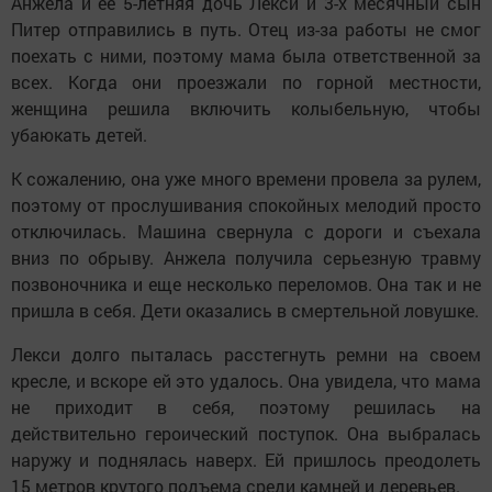
Анжела и ее 5-летняя дочь Лекси и 3-х месячный сын
Питер отправились в путь. Отец из-за работы не смог
поехать с ними, поэтому мама была ответственной за
всех. Когда они проезжали по горной местности,
женщина решила включить колыбельную, чтобы
убаюкать детей.
К сожалению, она уже много времени провела за рулем,
поэтому от прослушивания спокойных мелодий просто
отключилась. Машина свернула с дороги и съехала
вниз по обрыву. Анжела получила серьезную травму
позвоночника и еще несколько переломов. Она так и не
пришла в себя. Дети оказались в смертельной ловушке.
Лекси долго пыталась расстегнуть ремни на своем
кресле, и вскоре ей это удалось. Она увидела, что мама
не приходит в себя, поэтому решилась на
действительно героический поступок. Она выбралась
наружу и поднялась наверх. Ей пришлось преодолеть
15 метров крутого подъема среди камней и деревьев.