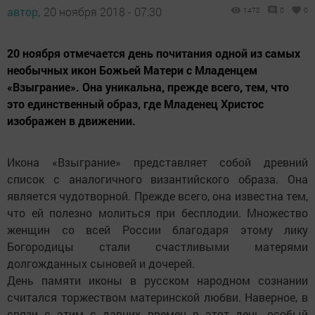
автор,
20 ноября 2018 - 07:30
1472
0
0
20 ноября отмечается день почитания одной из самых
необычных икон Божьей Матери с Младенцем
«Взыграние». Она уникальна, прежде всего, тем, что
это единственный образ, где Младенец Христос
изображен в движении.
Икона «Взыграние» представляет собой древний
список с аналогичного византийского образа. Она
является чудотворной. Прежде всего, она известна тем,
что ей полезно молиться при бесплодии. Множество
женщин со всей России благодаря этому лику
Богородицы стали счастливыми матерями
долгожданных сыновей и дочерей.
День памяти иконы в русском народном сознании
считался торжеством материнской любви. Наверное, в
связи с этим с давних времен в этот день особый