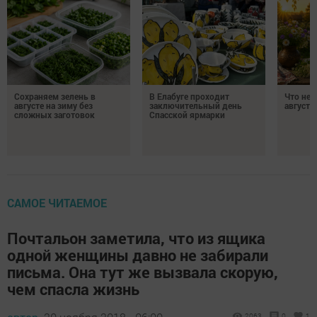
Сохраняем зелень в
В Елабуге проходит
Что нел
августе на зиму без
заключительный день
августа
сложных заготовок
Спасской ярмарки
САМОЕ ЧИТАЕМОЕ
Почтальон заметила, что из ящика
одной женщины давно не забирали
письма. Она тут же вызвала скорую,
чем спасла жизнь
2063
0
1